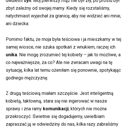
dwuletni
syn
. Mój pierwszy mąż nie był zły, po prostu był
zbyt zależny od swojej mamy. Kiedy się rozstaliśmy,
natychmiast wyjechał za granicę, aby nie widzieć ani mnie,
ani dziecka.
Pomimo faktu, że moja była teściowa i ja mieszkamy w tej
samej wiosce, nie szuka spotkań z wnukiem, raczej ich
unika
. Nie mogę zrozumieć tej kobiety – jak to możliwe, a
co najważniejsze, za co? Ale nie zwracam uwagi na tę
sytuację, kilka lat temu ożeniłam się ponownie, spotykając
godnego mężczyznę.
Z drugą teściową miałam szczęście. Jest inteligentną
kobietą, taktowną, stara się nie ingerować w nasze
sprawy i zna ramy
komunikacji
, których nie można
przekroczyć. Świetnie się dogadujemy, uwielbiam
zapraszać ją w odwiedziny do nas, kilka razy zabraliśmy