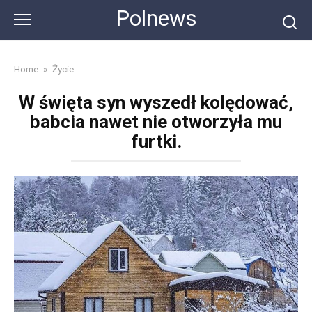
Skip
Polnews
to
content
Home
»
Życie
W święta syn wyszedł kolędować,
babcia nawet nie otworzyła mu
furtki.