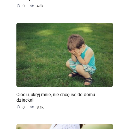
0
4.3k.
Ciociu, ukryj mnie, nie chcę iść do domu
dziecka!
0
8.1k.