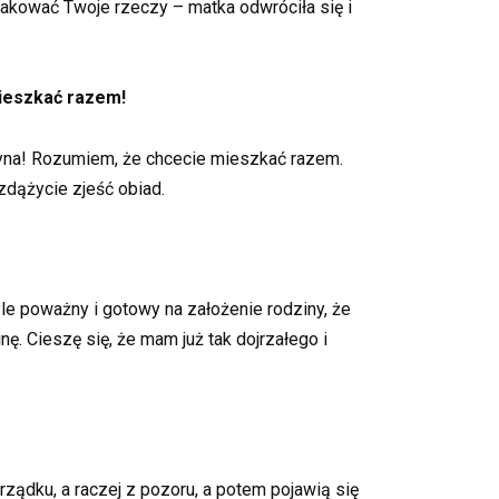
spakować Twoje rzeczy – matka odwróciła się i
mieszkać razem!
syna! Rozumiem, że chcecie mieszkać razem.
zdążycie zjeść obiad.
yle poważny i gotowy na założenie rodziny, że
ę. Cieszę się, że mam już tak dojrzałego i
ądku, a raczej z pozoru, a potem pojawią się