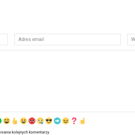
Adres
Wit
email
int
*
isania kolejnych komentarzy.