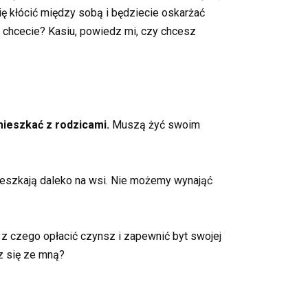
ię kłócić między sobą i będziecie oskarżać
dę chcecie? Kasiu, powiedz mi, czy chcesz
 mieszkać z rodzicami.
Muszą żyć swoim
eszkają daleko na wsi. Nie możemy wynająć
ł z czego opłacić czynsz i zapewnić byt swojej
z się ze mną?