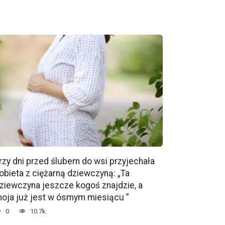
rzy dni przed ślubem do wsi przyjechała
obieta z ciężarną dziewczyną: „Ta
ziewczyna jeszcze kogoś znajdzie, a
oja już jest w ósmym miesiącu ”
0
10.7k.