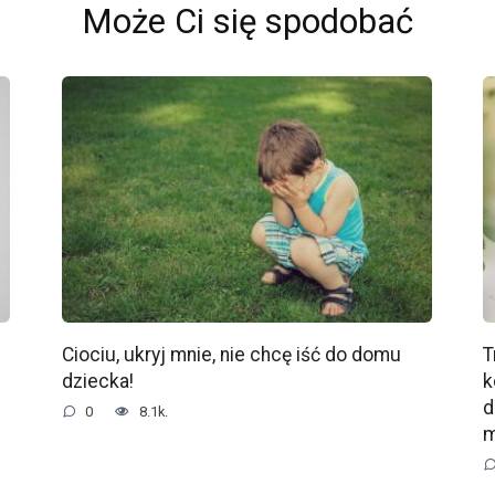
Może Ci się spodobać
Ciociu, ukryj mnie, nie chcę iść do domu
T
dziecka!
k
d
0
8.1k.
m