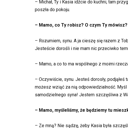
– Michał, Ty i Kasia idźcie do kuchni, tam pr
poszła do pokoju.
– Mamo, co Ty robisz? O czym Ty mówisz? 
– Rozumiem, synu. A ja cieszę się razem z To
Jesteście dorośli i nie mam nic przeciwko te
– Mamo, a co to ma wspólnego z moimi rzecz
– Oczywiście, synu. Jesteś dorosły, podjąłeś t
możesz wziąć za nią odpowiedzialność. Myśl o 
samodzielnego syna! Jestem szczęśliwa z W
– Mamo, myśleliśmy, że będziemy tu miesz
– Ze mną? Nie sądzę, żeby Kasia była szczęśl