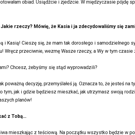
zygotowałam obiad. Usiądźcie i zjedzcie. W międzyczasie pójdę 
Jakie rzeczy? Mówię, że Kasia i ja zdecydowaliśmy się za
bą i Kasią! Cieszę się, że mam tak dorosłego i samodzielnego 
mu! Wręcz przeciwnie, wezmę Wasze rzeczy, a Wy w tym czasie 
ami? Chcesz, żebyśmy się stąd wyprowadzili?
ak poważną decyzję, przemyślałeś ją. Oznacza to, że jesteś na t
tym, jak i gdzie będziesz mieszkać, jak utrzymasz swoją rodzin
aszych planów!
kać z Tobą…
iwa mieszkając z teściową. Na początku wszystko będzie w porz