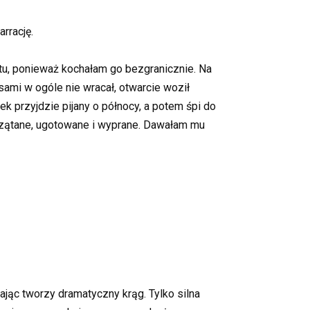
rrację.
tu, ponieważ kochałam go bezgranicznie. Na
sami w ogóle nie wracał, otwarcie woził
k przyjdzie pijany o północy, a potem śpi do
rzątane, ugotowane i wyprane. Dawałam mu
kając tworzy dramatyczny krąg. Tylko silna