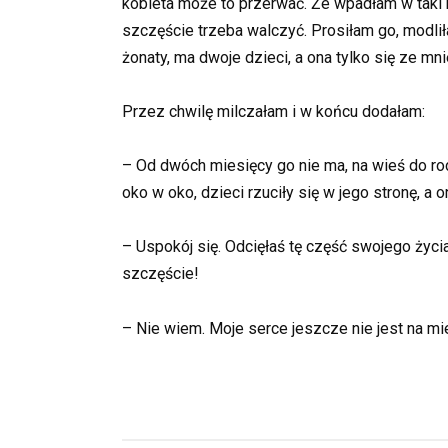
kobieta może to przerwać. Że wpadłam w taki 
szczęście trzeba walczyć. Prosiłam go, modlił
żonaty, ma dwoje dzieci, a ona tylko się ze mn
Przez chwilę milczałam i w końcu dodałam:
– Od dwóch miesięcy go nie ma, na wieś do rodzi
oko w oko, dzieci rzuciły się w jego stronę, a o
– Uspokój się. Odcięłaś tę część swojego życi
szczęście!
– Nie wiem. Moje serce jeszcze nie jest na mi