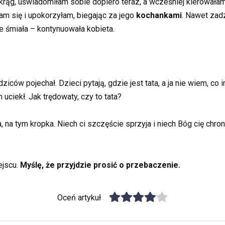
krąg, uświadomiłam sobie dopiero teraz, a wcześniej kierowała
am się i upokorzyłam, biegając za jego
kochankami
. Nawet zad
ie śmiała – kontynuowała kobieta.
ców pojechał. Dzieci pytają, gdzie jest tata, a ja nie wiem, co 
n uciekł. Jak trędowaty, czy to tata?
a, na tym kropka. Niech ci szczęście sprzyja i niech Bóg cię ch
ejscu.
Myślę, że przyjdzie prosić o przebaczenie.
Oceń artykuł