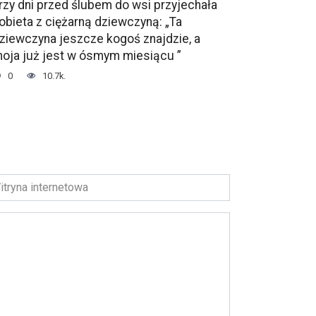
rzy dni przed ślubem do wsi przyjechała
obieta z ciężarną dziewczyną: „Ta
ziewczyna jeszcze kogoś znajdzie, a
oja już jest w ósmym miesiącu ”
0
10.7k.
ryna
ernetowa