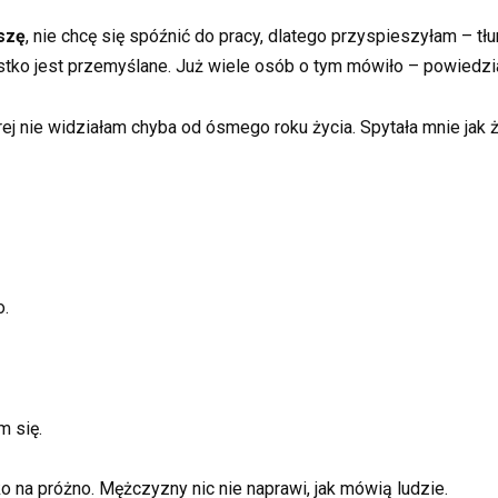
szę
, nie chcę się spóźnić do pracy, dlatego przyspieszyłam – t
tko jest przemyślane. Już wiele osób o tym mówiło – powiedzi
rej nie widziałam chyba od ósmego roku życia. Spytała mnie jak ż
o.
m się.
 na próżno. Mężczyzny nic nie naprawi, jak mówią ludzie.