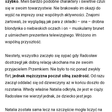
szybko.
Mieli bardzo podobne charaktery i świetnie czuli
się w swoim towarzystwie. Nie brakowało im okazji do
wyjść na imprezy oraz wspólnych aktywności. Znajomi
żartowali, że wyglądają jak para z okładki – ona – drobna
blondynka o niebieskich oczach i on – muskularny brunet
z uśmiechem prezentera telewizyjnego. Wróżono im
wspólną przyszłość.
Niestety, wszystko zaczęło się sypać gdy Radosław
dostrzegł jak dobrą relację ukochana ma ze swoim
przyjacielem Przemkiem. Nie było to nic ponad zwykły
flirt,
jednak mężczyzna poczuł silną zazdrość.
Od razu
zaczął oddalać się od dziewczyny aż w końcu doszło do
rozstania. Wtedy właśnie Natalia odkryła, że jest w ciąży.
Radosław nie wierzył jednak, że dziecko jest jego.
Natalia została sama lecz na szczęście mogła liczyć na