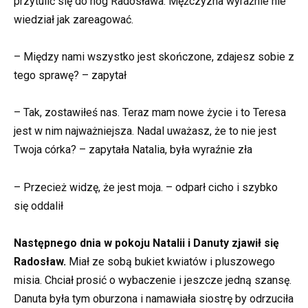
przytulić się do nóg Radosława. Mężczyzna wyraźnie nie
wiedział jak zareagować.
– Między nami wszystko jest skończone, zdajesz sobie z
tego sprawę? – zapytał
– Tak, zostawiłeś nas. Teraz mam nowe życie i to Teresa
jest w nim najważniejsza. Nadal uważasz, że to nie jest
Twoja córka? – zapytała Natalia, była wyraźnie zła
– Przecież widzę, że jest moja. – odparł cicho i szybko
się oddalił
Następnego dnia w pokoju Natalii i Danuty zjawił się
Radosław.
Miał ze sobą bukiet kwiatów i pluszowego
misia. Chciał prosić o wybaczenie i jeszcze jedną szansę.
Danuta była tym oburzona i namawiała siostrę by odrzuciła