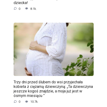
dziecka!
0
8.1k.
Trzy dni przed ślubem do wsi przyjechała
kobieta z ciężarną dziewczyną: „Ta dziewczyna
jeszcze kogoś znajdzie, a moja już jest w
ósmym miesiącu ”
0
10.7k.