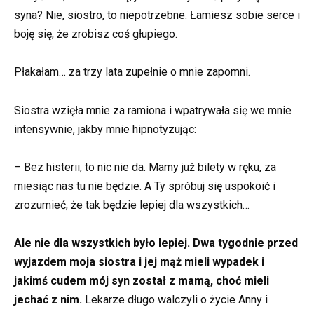
syna? Nie, siostro, to niepotrzebne. Łamiesz sobie serce i
boję się, że zrobisz coś głupiego.
Płakałam… za trzy lata zupełnie o mnie zapomni.
Siostra wzięła mnie za ramiona i wpatrywała się we mnie
intensywnie, jakby mnie hipnotyzując:
– Bez histerii, to nic nie da. Mamy już bilety w ręku, za
miesiąc nas tu nie będzie. A Ty spróbuj się uspokoić i
zrozumieć, że tak będzie lepiej dla wszystkich…
Ale nie dla wszystkich było lepiej. Dwa tygodnie przed
wyjazdem moja siostra i jej mąż mieli wypadek i
jakimś cudem mój syn został z mamą, choć mieli
jechać z nim.
Lekarze długo walczyli o życie Anny i