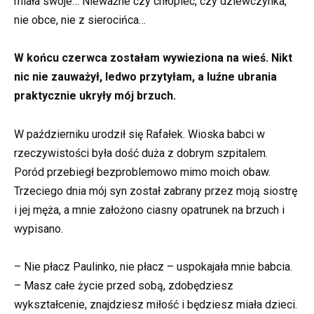
miała swoje… Nieważne czy chłopiec, czy dziewczynka,
nie obce, nie z sierocińca…
W końcu czerwca zostałam wywieziona na wieś. Nikt
nic nie zauważył, ledwo przytyłam, a luźne ubrania
praktycznie ukryły mój brzuch.
W październiku urodził się Rafałek. Wioska babci w
rzeczywistości była dość duża z dobrym szpitalem.
Poród przebiegł bezproblemowo mimo moich obaw.
Trzeciego dnia mój syn został zabrany przez moją siostrę
i jej męża, a mnie założono ciasny opatrunek na brzuch i
wypisano.
– Nie płacz Paulinko, nie płacz – uspokajała mnie babcia.
– Masz całe życie przed sobą, zdobędziesz
wykształcenie, znajdziesz miłość i będziesz miała dzieci.