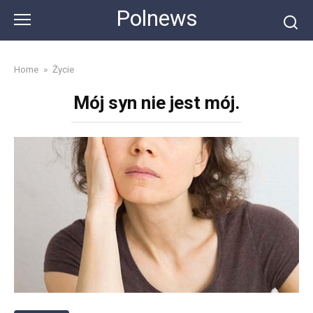
Skip
Polnews
to
content
Home
»
Życie
Mój syn nie jest mój.