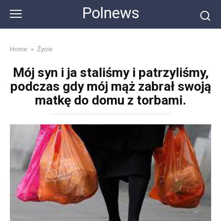
Skip
Polnews
to
content
Home
»
Życie
Mój syn i ja staliśmy i patrzyliśmy,
podczas gdy mój mąż zabrał swoją
matkę do domu z torbami.