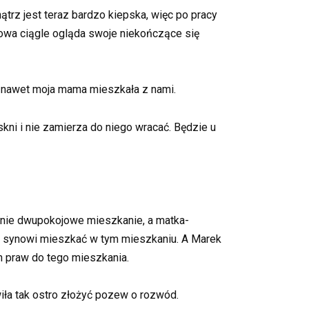
rz jest teraz bardzo kiepska, więc po pracy
owa ciągle ogląda swoje niekończące się
y nawet moja mama mieszkała z nami.
skni i nie zamierza do niego wracać. Będzie u
anie dwupokojowe mieszkanie, a matka-
u synowi mieszkać w tym mieszkaniu. A Marek
h praw do tego mieszkania.
wiła tak ostro złożyć pozew o rozwód.