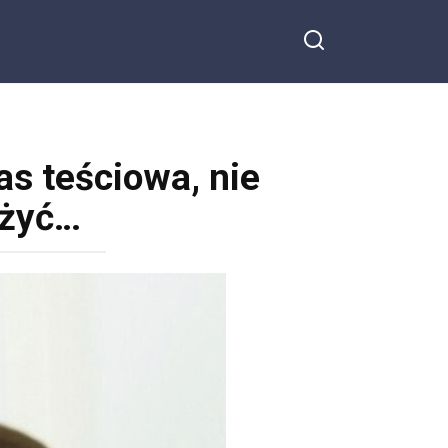
s teściowa, nie
 żyć…