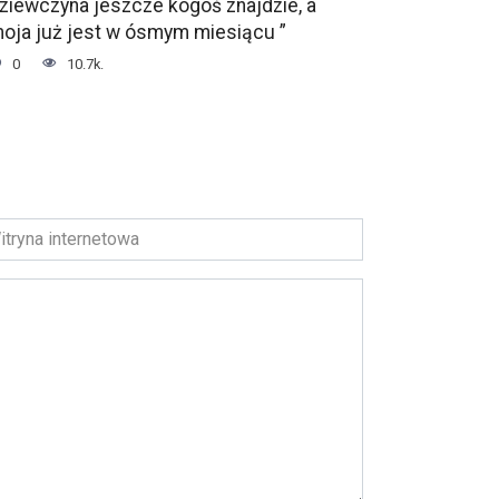
ziewczyna jeszcze kogoś znajdzie, a
oja już jest w ósmym miesiącu ”
0
10.7k.
ryna
ernetowa