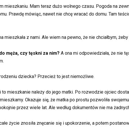
m mieszkaniu. Mam teraz dużo wolnego czasu. Pogoda na zewnąt
domu. Prawdę mówiąc, nawet nie chcę wracać do domu. Tam teści
a mieszkała z nami. Ale wiem na pewno, że nie chciałbym, żeb
do męża, czy tęskni za nim?
A ona mi odpowiedziała, że nie tę
m.
odzeniu dziecka? Przecież to jest niemożliwe.
 to mieszkanie należy do jego matki. Po rozwodzie ojciec dost
mieszkamy. Okazuje się, że matka po prostu pozwoliła swojem
okojnie przez wiele lat. Ale według dokumentów nie ma żadnyc
całe życie znosiła znęcanie się i upokorzenie, a potem postano