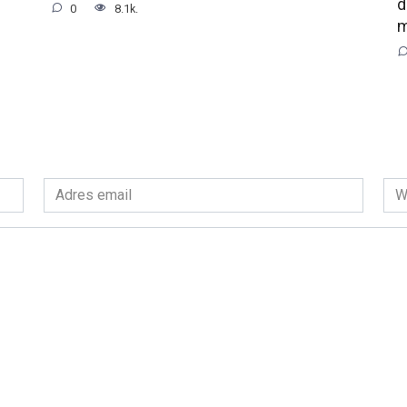
d
0
8.1k.
m
Adres
Wit
email
int
*