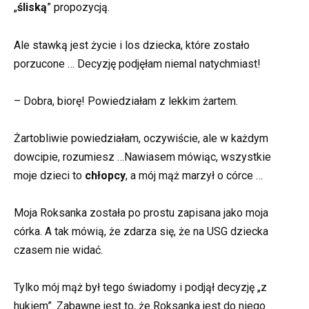
„
śliską
” propozycją.
Ale stawką jest życie i los dziecka, które zostało
porzucone … Decyzję podjęłam niemal natychmiast!
– Dobra, biorę! Powiedziałam z lekkim żartem.
Żartobliwie powiedziałam, oczywiście, ale w każdym
dowcipie, rozumiesz …Nawiasem mówiąc, wszystkie
moje dzieci to
chłopcy
, a mój mąż marzył o córce …
Moja Roksanka została po prostu zapisana jako moja
córka. A tak mówią, że zdarza się, że na USG dziecka
czasem nie widać.
Tylko mój mąż był tego świadomy i podjął decyzję „z
hukiem”. Zabawne jest to, że Roksanka jest do niego