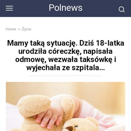
Skip
Polnews
to
content
Home
»
Życie
Mamy taką sytuację. Dziś 18-latka
urodziła córeczkę, napisała
odmowę, wezwała taksówkę i
wyjechała ze szpitala…