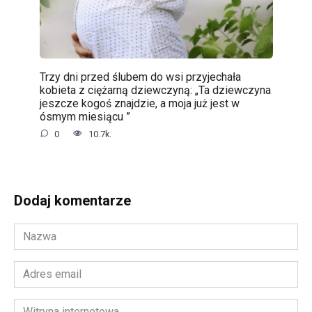
Trzy dni przed ślubem do wsi przyjechała
kobieta z ciężarną dziewczyną: „Ta dziewczyna
jeszcze kogoś znajdzie, a moja już jest w
ósmym miesiącu ”
0
10.7k.
Dodaj komentarze
Nazwa
*
Adres
email
*
Witryna