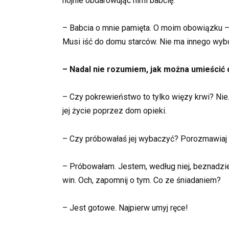
hojnie obdarowując nimi babcię.
– Babcia o mnie pamięta. O moim obowiązku –
Musi iść do domu starców. Nie ma innego wyb
– Nadal nie rozumiem, jak można umieścić
– Czy pokrewieństwo to tylko więzy krwi? Nie. B
jej życie poprzez dom opieki.
– Czy próbowałaś jej wybaczyć? Porozmawiaj z
– Próbowałam. Jestem, według niej, beznadzie
win. Och, zapomnij o tym. Co ze śniadaniem?
– Jest gotowe. Najpierw umyj ręce!