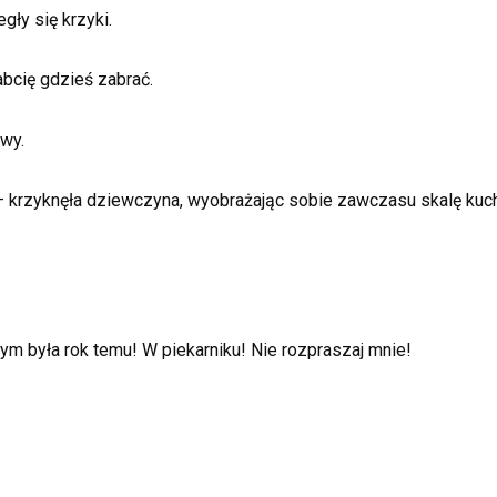
gły się krzyki.
abcię gdzieś zabrać.
wy.
 – krzyknęła dziewczyna, wyobrażając sobie zawczasu skalę kuc
m była rok temu! W piekarniku! Nie rozpraszaj mnie!