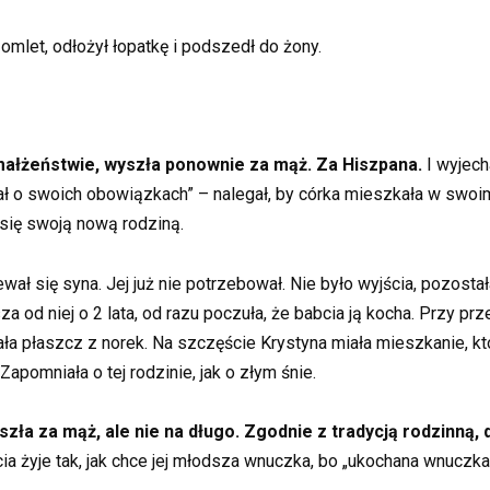
mlet, odłożył łopatkę i podszedł do żony.
ałżeństwie, wyszła ponownie za mąż. Za Hiszpana.
I wyjech
tał o swoich obowiązkach” – nalegał, by córka mieszkała w swoi
 się swoją nową rodziną.
iewał się syna. Jej już nie potrzebował. Nie było wyjścia, pozost
za od niej o 2 lata, od razu poczuła, że babcia ją kocha. Przy 
ała płaszcz z norek. Na szczęście Krystyna miała mieszkanie, któ
apomniała o tej rodzinie, jak o złym śnie.
yszła za mąż, ale nie na długo. Zgodnie z tradycją rodzinną
ia żyje tak, jak chce jej młodsza wnuczka, bo „ukochana wnuczk