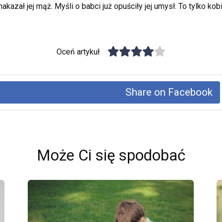
akazał jej mąż. Myśli o babci już opuściły jej umysł. To tylko kobi
Oceń artykuł
Share on Facebook
Może Ci się spodobać