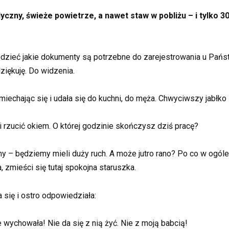
zny, świeże powietrze, a nawet staw w pobliżu – i tylko 3
dzieć jakie dokumenty są potrzebne do zarejestrowania u Państ
iękuję. Do widzenia.
echając się i udała się do kuchni, do męża. Chwyciwszy jabłko ze
 rzucić okiem. O której godzinie skończysz dziś pracę?
ziemy – będziemy mieli duży ruch. A może jutro rano? Po co w ogó
 zmieści się tutaj spokojna staruszka.
 się i ostro odpowiedziała:
e wychowała! Nie da się z nią żyć. Nie z moją babcią!