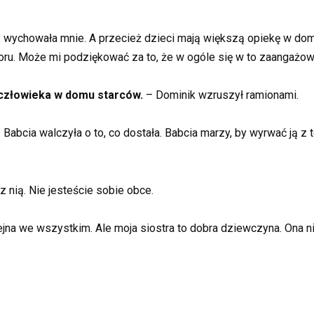
 wychowała mnie. A przecież dzieci mają większą opiekę w dom
oru. Może mi podziękować za to, że w ogóle się w to zaangażow
 człowieka w domu starców.
– Dominik wzruszył ramionami.
abcia walczyła o to, co dostała. Babcia marzy, by wyrwać ją z te
 nią. Nie jesteście sobie obce.
jna we wszystkim. Ale moja siostra to dobra dziewczyna. Ona ni