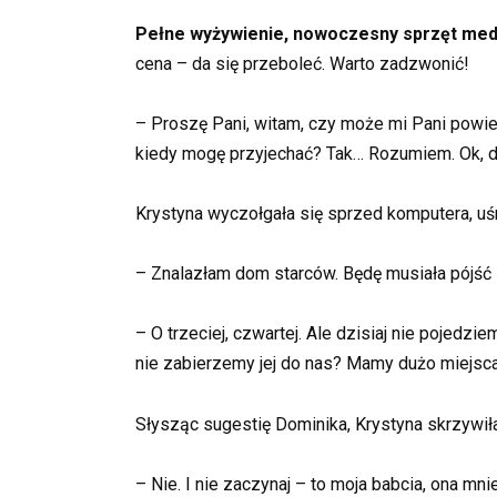
Pełne wyżywienie, nowoczesny sprzęt medyc
cena – da się przeboleć. Warto zadzwonić!
– Proszę Pani, witam, czy może mi Pani powie
kiedy mogę przyjechać? Tak… Rozumiem. Ok, dz
Krystyna wyczołgała się sprzed komputera, uśmi
– Znalazłam dom starców. Będę musiała pójść i
– O trzeciej, czwartej. Ale dzisiaj nie pojed
nie zabierzemy jej do nas? Mamy dużo miejsca,
Słysząc sugestię Dominika, Krystyna skrzywiła
– Nie. I nie zaczynaj – to moja babcia, ona mni