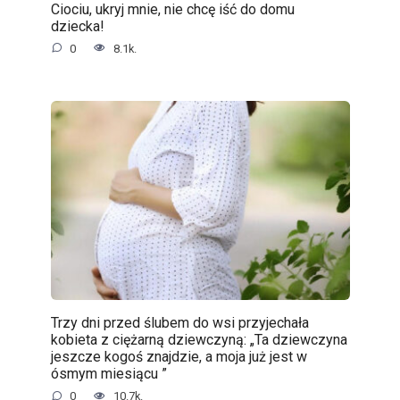
Ciociu, ukryj mnie, nie chcę iść do domu
dziecka!
0
8.1k.
Trzy dni przed ślubem do wsi przyjechała
kobieta z ciężarną dziewczyną: „Ta dziewczyna
jeszcze kogoś znajdzie, a moja już jest w
ósmym miesiącu ”
0
10.7k.