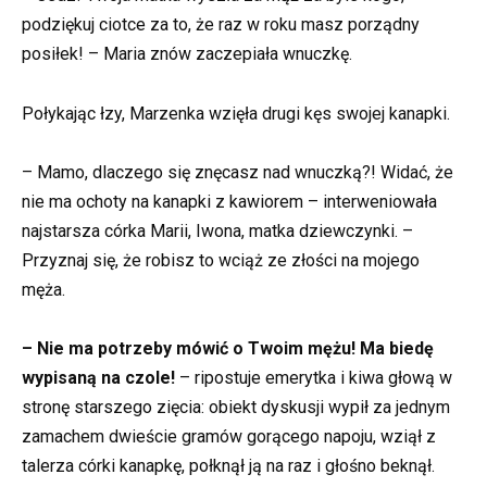
podziękuj ciotce za to, że raz w roku masz porządny
posiłek! – Maria znów zaczepiała wnuczkę.
Połykając łzy, Marzenka wzięła drugi kęs swojej kanapki.
– Mamo, dlaczego się znęcasz nad wnuczką?! Widać, że
nie ma ochoty na kanapki z kawiorem – interweniowała
najstarsza córka Marii, Iwona, matka dziewczynki. –
Przyznaj się, że robisz to wciąż ze złości na mojego
męża.
– Nie ma potrzeby mówić o Twoim mężu! Ma biedę
wypisaną na czole!
– ripostuje emerytka i kiwa głową w
stronę starszego zięcia: obiekt dyskusji wypił za jednym
zamachem dwieście gramów gorącego napoju, wziął z
talerza córki kanapkę, połknął ją na raz i głośno beknął.