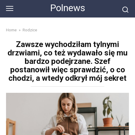
Skip
Polnews
to
content
Home
»
Rodzice
Zawsze wychodziłam tylnymi
drzwiami, co też wydawało się mu
bardzo podejrzane. Szef
postanowił więc sprawdzić, o co
chodzi, a wtedy odkrył mój sekret