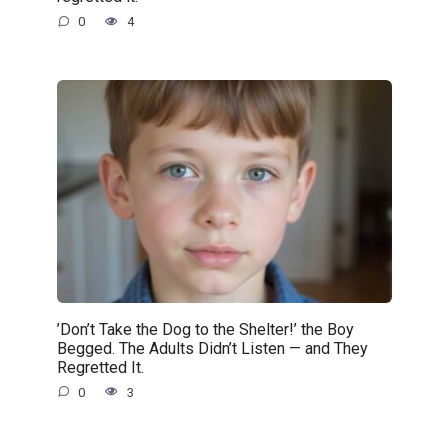
0
4
’Don’t Take the Dog to the Shelter!’ the Boy
Begged. The Adults Didn’t Listen — and They
Regretted It.
0
3