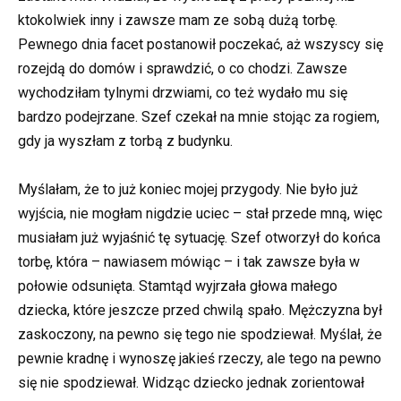
ktokolwiek inny i zawsze mam ze sobą dużą torbę.
Pewnego dnia facet postanowił poczekać, aż wszyscy się
rozejdą do domów i sprawdzić, o co chodzi. Zawsze
wychodziłam tylnymi drzwiami, co też wydało mu się
bardzo podejrzane. Szef czekał na mnie stojąc za rogiem,
gdy ja wyszłam z torbą z budynku.
Myślałam, że to już koniec mojej przygody. Nie było już
wyjścia, nie mogłam nigdzie uciec – stał przede mną, więc
musiałam już wyjaśnić tę sytuację. Szef otworzył do końca
torbę, która – nawiasem mówiąc – i tak zawsze była w
połowie odsunięta. Stamtąd wyjrzała głowa małego
dziecka, które jeszcze przed chwilą spało. Mężczyzna był
zaskoczony, na pewno się tego nie spodziewał. Myślał, że
pewnie kradnę i wynoszę jakieś rzeczy, ale tego na pewno
się nie spodziewał. Widząc dziecko jednak zorientował