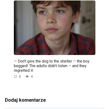
— Don’t give the dog to the shelter — the boy
begged! The adults didn’t listen — and they
regretted it.
0
4
Dodaj komentarze