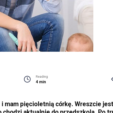
Reading
4 min
e i mam pięcioletnią córkę. Wreszcie j
o chodzi aktualnie do przedszkola. Po t