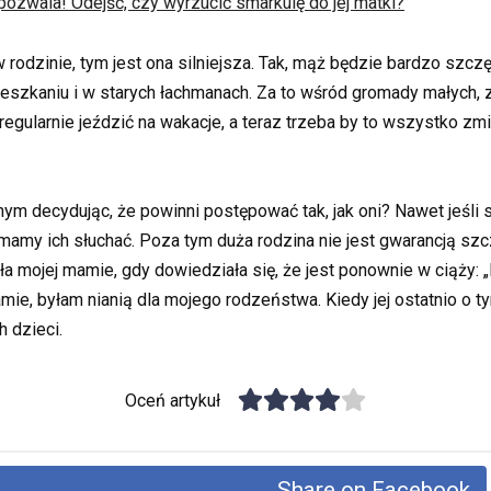
 pozwala! Odejść, czy wyrzucić smarkulę do jej matki?
w rodzinie, tym jest ona silniejsza. Tak, mąż będzie bardzo szcz
szkaniu i w starych łachmanach. Za to wśród gromady małych,
regularnie jeździć na wakacje, a teraz trzeba by to wszystko zmi
m decydując, że powinni postępować tak, jak oni? Nawet jeśli są t
mamy ich słuchać. Poza tym duża rodzina nie jest gwarancją szc
a mojej mamie, gdy dowiedziała się, że jest ponownie w ciąży: „
e, byłam nianią dla mojego rodzeństwa. Kiedy jej ostatnio o ty
h dzieci.
Oceń artykuł
Share on Facebook