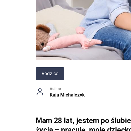
Rodzice
Author
Kaja Michalczyk
Mam 28 lat, jestem po ślubi
życia – pracuję, moje dzieck