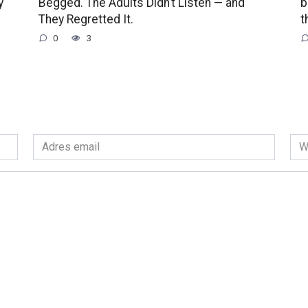
y
Begged. The Adults Didn’t Listen — and
b
They Regretted It.
t
0
3
Adres
Wit
email
int
*