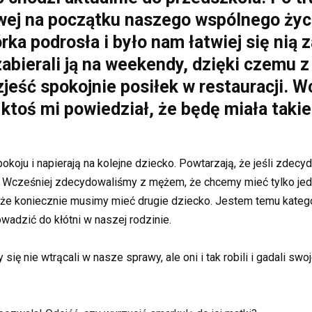
sowej na początku naszego wspólnego ży
rka podrosła i było nam łatwiej się nią
zabierali ją na weekendy, dzięki czemu
jeść spokojnie posiłek w restauracji. W
ktoś mi powiedział, że będę miała takie
pokoju i napierają na kolejne dziecko. Powtarzają, że jeśli zdecy
ę. Wcześniej zdecydowaliśmy z mężem, że chcemy mieć tylko jed
że koniecznie musimy mieć drugie dziecko. Jestem temu kategor
wadzić do kłótni w naszej rodzinie.
ę nie wtrącali w nasze sprawy, ale oni i tak robili i gadali swoj