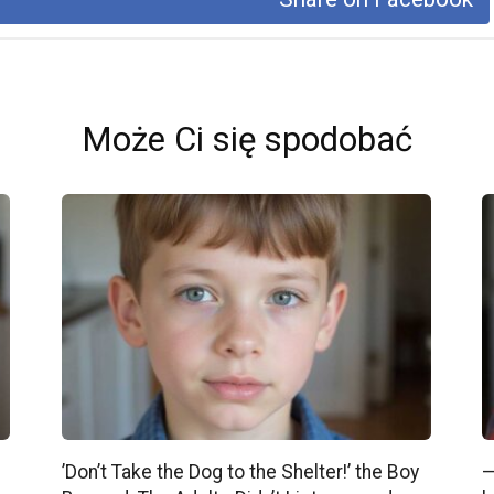
Może Ci się spodobać
’Don’t Take the Dog to the Shelter!’ the Boy
—