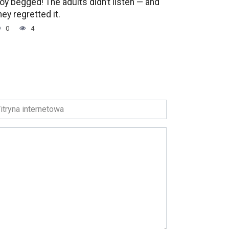
oy begged! The adults didn’t listen — and
hey regretted it.
0
4
ryna
ernetowa