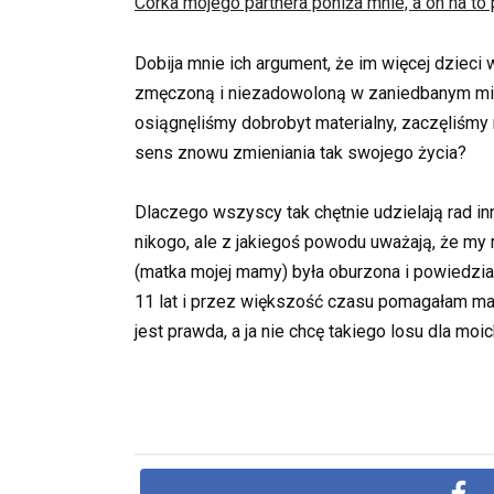
Córka mojego partnera poniża mnie, a on na to
Dobija mnie ich argument, że im więcej dzieci 
zmęczoną i niezadowoloną w zaniedbanym mie
osiągnęliśmy dobrobyt materialny, zaczęliśmy 
sens znowu zmieniania tak swojego życia?
Dlaczego wszyscy tak chętnie udzielają rad inny
nikogo, ale z jakiegoś powodu uważają, że my 
(matka mojej mamy) była oburzona i powiedział
11 lat i przez większość czasu pomagałam mami
jest prawda, a ja nie chcę takiego losu dla moic