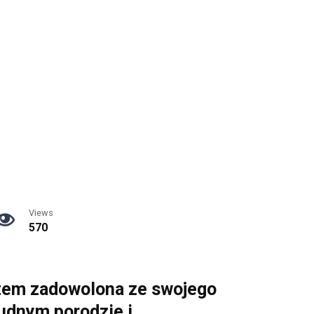
Views
570
estem zadowolona ze swojego
rudnym porodzie i