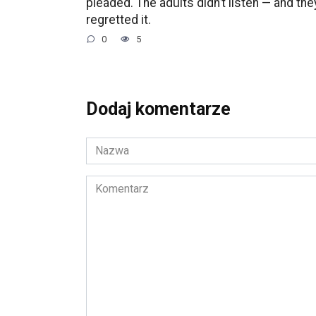
pleaded. The adults didn’t listen — and the
regretted it.
0
5
Dodaj komentarze
Nazwa
*
Komentarz