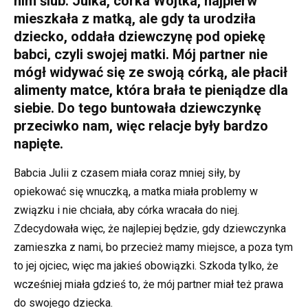
nim ślub. Julka, córka Wojtka, najpierw
mieszkała z matką, ale gdy ta urodziła
dziecko, oddała dziewczynę pod opiekę
babci, czyli swojej matki. Mój partner nie
mógł widywać się ze swoją córką, ale płacił
alimenty matce, która brała te pieniądze dla
siebie. Do tego buntowała dziewczynkę
przeciwko nam, więc relacje były bardzo
napięte.
Babcia Julii z czasem miała coraz mniej siły, by
opiekować się wnuczką, a matka miała problemy w
związku i nie chciała, aby córka wracała do niej.
Zdecydowała więc, że najlepiej będzie, gdy dziewczynka
zamieszka z nami, bo przecież mamy miejsce, a poza tym
to jej ojciec, więc ma jakieś obowiązki. Szkoda tylko, że
wcześniej miała gdzieś to, że mój partner miał też prawa
do swojego dziecka.