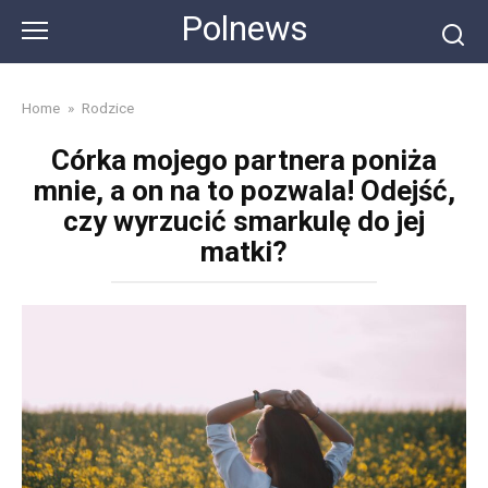
Skip
Polnews
to
content
Home
»
Rodzice
Córka mojego partnera poniża
mnie, a on na to pozwala! Odejść,
czy wyrzucić smarkulę do jej
matki?