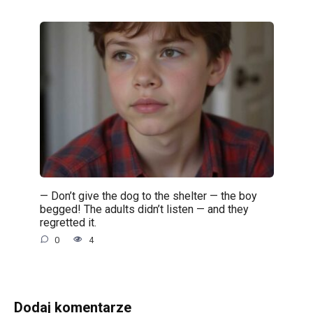
— Don’t give the dog to the shelter — the boy
begged! The adults didn’t listen — and they
regretted it.
0
4
Dodaj komentarze