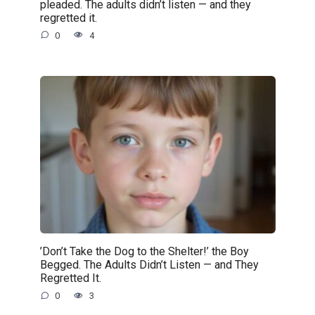
pleaded. The adults didn’t listen — and they
regretted it.
0
4
’Don’t Take the Dog to the Shelter!’ the Boy
Begged. The Adults Didn’t Listen — and They
Regretted It.
0
3