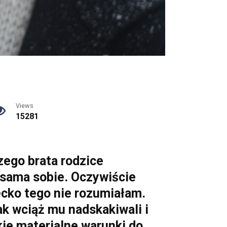
Views
15281
zego brata rodzice
 sama sobie. Oczywiście
iecko tego nie rozumiałam.
tak wciąż mu nadskakiwali i
kie materialne warunki do