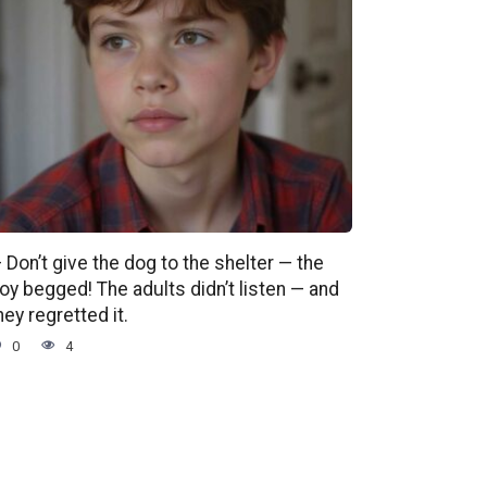
 Don’t give the dog to the shelter — the
oy begged! The adults didn’t listen — and
hey regretted it.
0
4