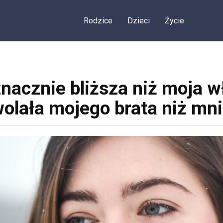
Rodzice
Dzieci
Życie
znacznie bliższa niż moja w
olała mojego brata niż mn