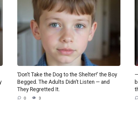
’Don’t Take the Dog to the Shelter!’ the Boy
—
y
Begged. The Adults Didn’t Listen — and
b
They Regretted It.
t
0
3