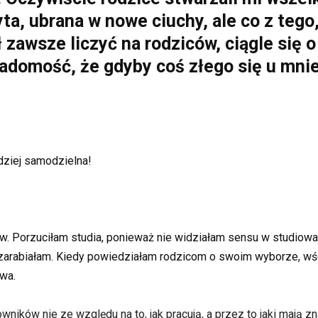
a, ubrana w nowe ciuchy, ale co z tego,
zawsze liczyć na rodziców, ciągle się o 
iadomość, że gdyby coś złego się u mnie
dziej samodzielna!
. Porzuciłam studia, ponieważ nie widziałam sensu w studiowan
arabiałam. Kiedy powiedziałam rodzicom o swoim wyborze, wściek
awa.
ników nie ze względu na to, jak pracują, a przez to jaki mają z