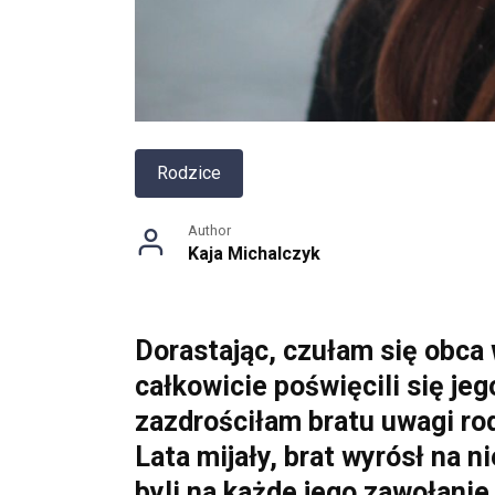
Rodzice
Author
Kaja Michalczyk
Dorastając, czułam się obca 
całkowicie poświęcili się j
zazdrościłam bratu uwagi rod
Lata mijały, brat wyrósł na n
byli na każde jego zawołanie