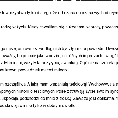
łe towarzystwo tylko dlatego, że od czasu do czasu wychodziłyś
 radzę w życiu. Kiedy chwaliłam się sukcesami w pracy, powtarza
 męża, on również według nich był zły i nieodpowiedni. Uważali,
ważny, bo pracuje jako wodzirej na różnych imprezach i w ogóle m
 Marcinem, wizyty kończyły się awanturą. Ogólnie nasze relacj
 moi krewni powiedzieli mi coś miłego.
tem szczęśliwa. A jaką mam wspaniałą teściową! Wychowywała sy
ypowych historii o teściowych, które zatruwają życie swoim syn
 uspokaja, podchodzi do mnie z troską. Zawsze jest delikatna, 
edstawiając mnie tylko w dobrym świetle.