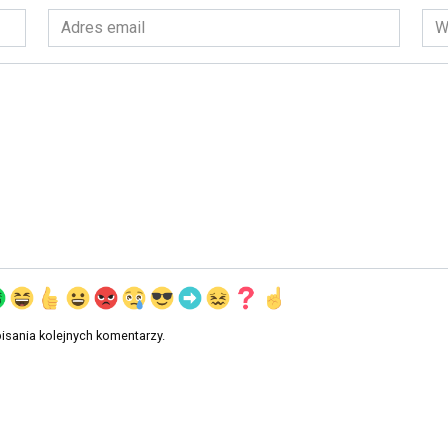
Adres
Wit
email
int
*
isania kolejnych komentarzy.