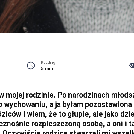
Reading
5 min
w mojej rodzinie. Po narodzinach młods
ego wychowaniu, a ja byłam pozostawiona
ziców i wiem, że to głupie, ale jako dz
ieznośnie rozpieszczoną osobę, a oni i 
. Oczywiście rodzice stwarzali mi wszel