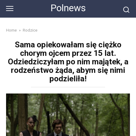
Skip
Polnews
to
content
Home
»
Rodzice
Sama opiekowałam się ciężko
chorym ojcem przez 15 lat.
Odziedziczyłam po nim majątek, a
rodzeństwo żąda, abym się nimi
podzieliła!