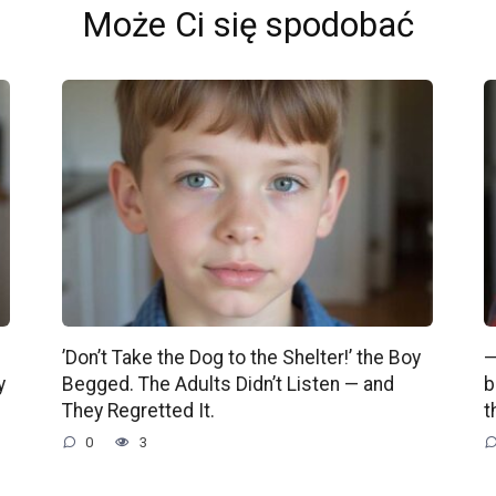
Może Ci się spodobać
’Don’t Take the Dog to the Shelter!’ the Boy
—
y
Begged. The Adults Didn’t Listen — and
b
They Regretted It.
t
0
3