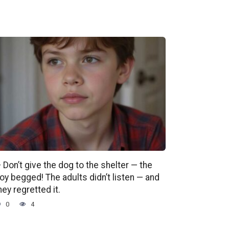
 Don’t give the dog to the shelter — the
oy begged! The adults didn’t listen — and
hey regretted it.
0
4