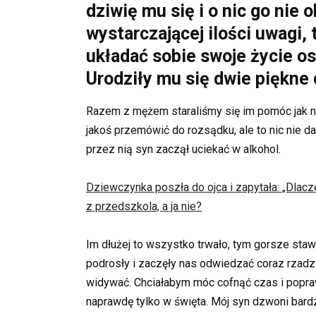
dziwię mu się i o nic go ni
wystarczającej ilości uwagi, 
układać sobie swoje życie os
Urodziły mu się dwie piękne 
Razem z mężem staraliśmy się im pomóc jak naj
jakoś przemówić do rozsądku, ale to nic nie d
przez nią syn zaczął uciekać w alkohol.
Dziewczynka poszła do ojca i zapytała: „Dlac
z przedszkola, a ja nie?
Im dłużej to wszystko trwało, tym gorsze sta
podrosły i zaczęły nas odwiedzać coraz rzadzi
widywać. Chciałabym móc cofnąć czas i poprawić
naprawdę tylko w święta. Mój syn dzwoni bardzo