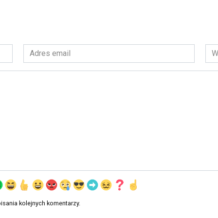
Adres
Wit
email
int
*
isania kolejnych komentarzy.