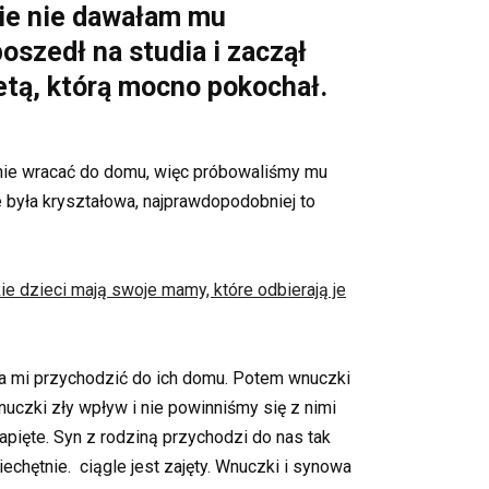
nie nie dawałam mu
poszedł na studia i zaczął
ietą, którą mocno pokochał.
i nie wracać do domu, więc próbowaliśmy mu
e była kryształowa, najprawdopodobniej to
e dzieci mają swoje mamy, które odbierają je
iła mi przychodzić do ich domu. Potem wnuczki
uczki zły wpływ i nie powinniśmy się z nimi
napięte. Syn z rodziną przychodzi do nas tak
iechętnie. ciągle jest zajęty. Wnuczki i synowa