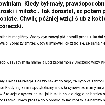
e obwiniam. Kiedy był mały, prawdopodob
troski i miłości. Tak dorastał, aż potem 
obiste. Chwilę później wziął ślub z kob
córeczki.
lepiej mogliśmy. Wtedy syn zaczął pić, potrafił przez kilka dn
awało. Zobaczyłam też wady u synowej i okazało się, że sama ni
zego wszyscy mają mamę, a Bóg zabrał moją? Dlaczego wszystki
wały się nasze relacje. Doszło nawet do tego, że synowa zabron
ej. Kiedy się z nimi spotykaliśmy, mówiła synowi, że mamy na wn
 relacje z synem, bo tak, jakie takie są, ale ciągle są bardzo 
 rzadko i kiedy proszę go o pomoc, to tak, robi to, ale bardzo n