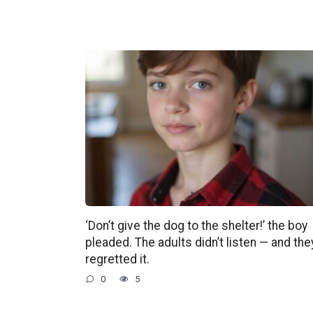
‘Don’t give the dog to the shelter!’ the boy
pleaded. The adults didn’t listen — and the
regretted it.
0
5