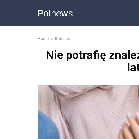
Skip
Polnews
to
content
Home
»
Rodzice
Nie potrafię znale
la