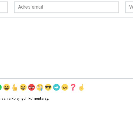
Adres
Wit
email
int
*
isania kolejnych komentarzy.