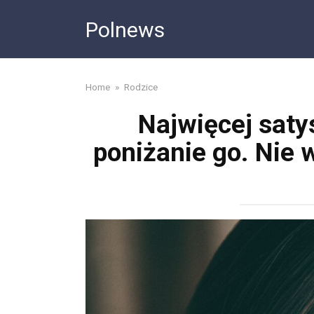
Skip
Polnews
to
content
Home
»
Rodzice
Najwięcej saty
poniżanie go. Nie w