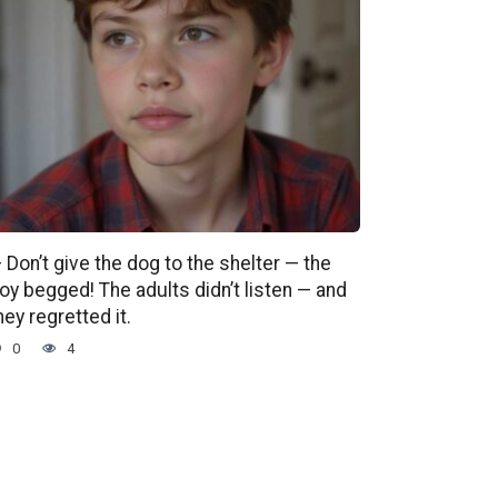
 Don’t give the dog to the shelter — the
oy begged! The adults didn’t listen — and
hey regretted it.
0
4