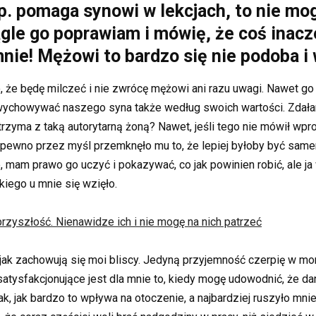
 np. pomaga synowi w lekcjach, to nie m
ągle go poprawiam i mówię, że coś inacze
nie! Mężowi to bardzo się nie podoba i 
 że będę milczeć i nie zwrócę mężowi ani razu uwagi. Nawet go 
 wychowywać naszego syna także według swoich wartości. Zdała
trzyma z taką autorytarną żoną? Nawet, jeśli tego nie mówił wpro
pewno przez myśl przemknęło mu to, że lepiej byłoby być samemu
 mam prawo go uczyć i pokazywać, co jak powinien robić, ale ja 
kiego u mnie się wzięło.
przyszłość. Nienawidze ich i nie mogę na nich patrzeć
 jak zachowują się moi bliscy. Jedyną przyjemność czerpię w m
j satysfakcjonujące jest dla mnie to, kiedy mogę udowodnić, że d
ak, jak bardzo to wpływa na otoczenie, a najbardziej ruszyło mn