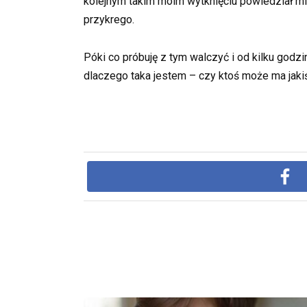
kolejnym takim moim wytknięciu powiedział mi
przykrego.
Póki co próbuję z tym walczyć i od kilku godzi
dlaczego taka jestem – czy ktoś może ma jakiś