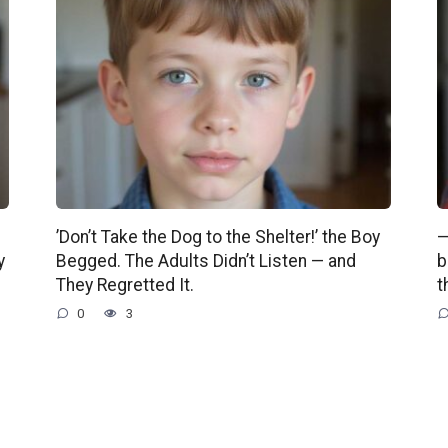
’Don’t Take the Dog to the Shelter!’ the Boy
—
y
Begged. The Adults Didn’t Listen — and
b
They Regretted It.
t
0
3