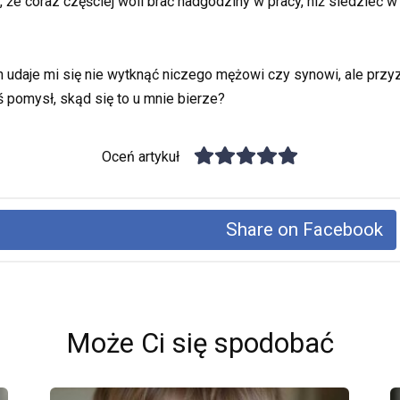
, że coraz częściej woli brać nadgodziny w pracy, niż siedzieć
n udaje mi się nie wytknąć niczego mężowi czy synowi, ale przyz
 pomysł, skąd się to u mnie bierze?
Oceń artykuł
Share on Facebook
Może Ci się spodobać