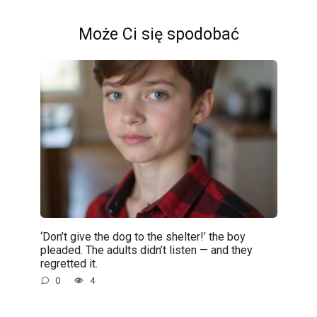
Może Ci się spodobać
‘Don’t give the dog to the shelter!’ the boy
pleaded. The adults didn’t listen — and they
regretted it.
0
4