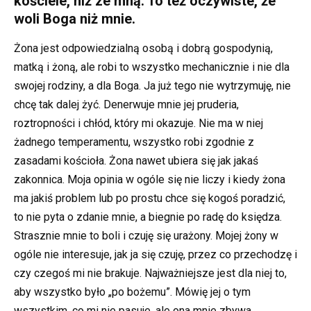
kościele, niż ze mną. To też oczywiste, że
woli Boga niż mnie.
Żona jest odpowiedzialną osobą i dobrą gospodynią,
matką i żoną, ale robi to wszystko mechanicznie i nie dla
swojej rodziny, a dla Boga. Ja już tego nie wytrzymuję, nie
chcę tak dalej żyć. Denerwuje mnie jej pruderia,
roztropności i chłód, który mi okazuje. Nie ma w niej
żadnego temperamentu, wszystko robi zgodnie z
zasadami kościoła. Żona nawet ubiera się jak jakaś
zakonnica. Moja opinia w ogóle się nie liczy i kiedy żona
ma jakiś problem lub po prostu chce się kogoś poradzić,
to nie pyta o zdanie mnie, a biegnie po radę do księdza.
Strasznie mnie to boli i czuję się urażony. Mojej żony w
ogóle nie interesuje, jak ja się czuję, przez co przechodzę i
czy czegoś mi nie brakuje. Najważniejsze jest dla niej to,
aby wszystko było „po bożemu”. Mówię jej o tym
wszystkim, co mi nie pasuje, ale ona mnie zbywa.