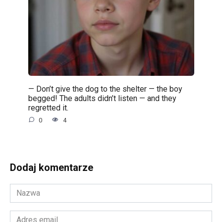
— Don’t give the dog to the shelter — the boy
begged! The adults didn’t listen — and they
regretted it.
0
4
Dodaj komentarze
Nazwa
*
Adres