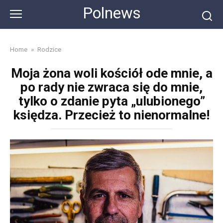
Skip
Polnews
to
content
Home
»
Rodzice
Moja żona woli kościół ode mnie, a
po rady nie zwraca się do mnie,
tylko o zdanie pyta „ulubionego”
księdza. Przecież to nienormalne!