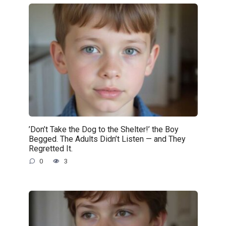
’Don’t Take the Dog to the Shelter!’ the Boy
Begged. The Adults Didn’t Listen — and They
Regretted It.
0
3