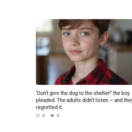
‘Don’t give the dog to the shelter!’ the boy
pleaded. The adults didn’t listen — and the
regretted it.
0
5