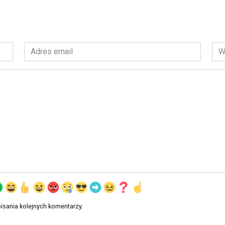
Adres
Wit
email
int
*
isania kolejnych komentarzy.