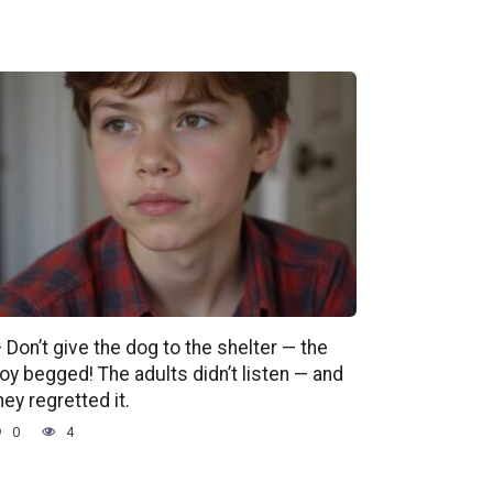
 Don’t give the dog to the shelter — the
oy begged! The adults didn’t listen — and
hey regretted it.
0
4