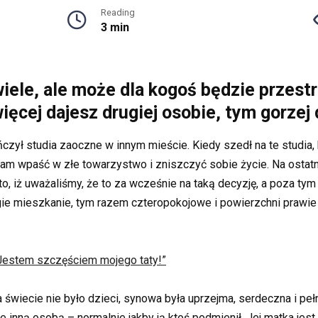
Reading
3 min
 wiele, ale może dla kogoś będzie przest
cej dajesz drugiej osobie, tym gorzej dl
czył studia zaoczne w innym mieście. Kiedy szedł na te studia, 
am wpaść w złe towarzystwo i zniszczyć sobie życie. Na ostatni
, iż uważaliśmy, że to za wcześnie na taką decyzję, a poza ty
ie mieszkanie, tym razem czteropokojowe i powierzchni prawie
„Jestem szczęściem mojego taty!”
na świecie nie było dzieci, synowa była uprzejma, serdeczna i pe
ie inną osobą – normalnie jakby ją ktoś podmienił. Jej matka jes