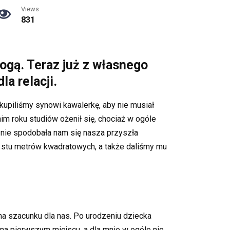
Views
831
rogą. Teraz już z własnego
a relacji.
kupiliśmy synowi kawalerkę, aby nie musiał
m roku studiów ożenił się, chociaż w ogóle
m nie spodobała nam się nasza przyszła
 stu metrów kwadratowych, a także daliśmy mu
łna szacunku dla nas. Po urodzeniu dziecka
t na pierwszym miejscu, a dla mnie w ogóle nie