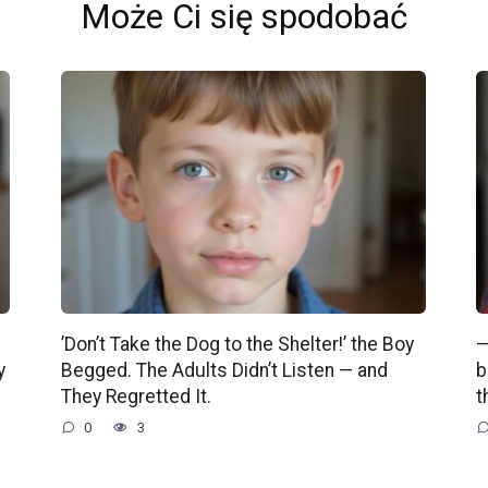
Może Ci się spodobać
’Don’t Take the Dog to the Shelter!’ the Boy
—
y
Begged. The Adults Didn’t Listen — and
b
They Regretted It.
t
0
3