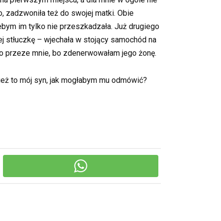
o, zadzwoniła też do swojej matki. Obie
żebym im tylko nie przeszkadzała. Już drugiego
j stłuczkę – wjechała w stojący samochód na
 to przeze mnie, bo zdenerwowałam jego żonę.
cież to mój syn, jak mogłabym mu odmówić?