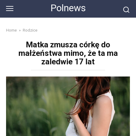
Skip
Polnews
to
content
Home
»
Rodzice
Matka zmusza córkę do
małżeństwa mimo, że ta ma
zaledwie 17 lat