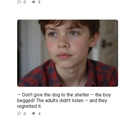
0
3
— Don’t give the dog to the shelter — the boy
begged! The adults didn’t listen — and they
regretted it.
0
4