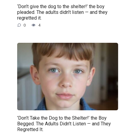
‘Don’t give the dog to the shelter!’ the boy
pleaded. The adults didn’t listen — and they
regretted it.
0
4
’Don’t Take the Dog to the Shelter!’ the Boy
Begged. The Adults Didn’t Listen — and They
Regretted It.