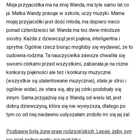
Moja przyjaciółka ma na imię Wanda, ma tyle samo lat co
ja. Matka Wandy pracuje w szkole, uczy muzyki. Mama
mojej przyjaciółki jest dość młoda, ma dopiero nieco
ponad czterdzieści lat. Wanda ma też dwie młodsze
siostry. Każda z dziewcząt jest piękna, inteligentna i
sprytna. Ogólnie rzecz biorąc mogłoby się wydawać, że to
cudowna rodzina. Ta nauczycielka zawsze chwaliła się
swoimi córkami przed wszystkimi, zabierała je na różne
konkursy piękności ale też i konkursy muzyczne
(wszystkie są utalentowane muzycznie), stale je stroi i
ogólnie widać, że stara się, aby jej córki podobały się
innym. Sama przyjaźnię się z Wandą od wielu lat, jest
dobrą dziewczyną, która się nie wywyższa, dlatego po
tym co od niej niedawno usłyszałam zrobiło mi się jej żal.
Pozbawię byłą żonę praw rodzicielskich. Lepiej, żeby syn
nie miał żadnej matki, niż miał taką…