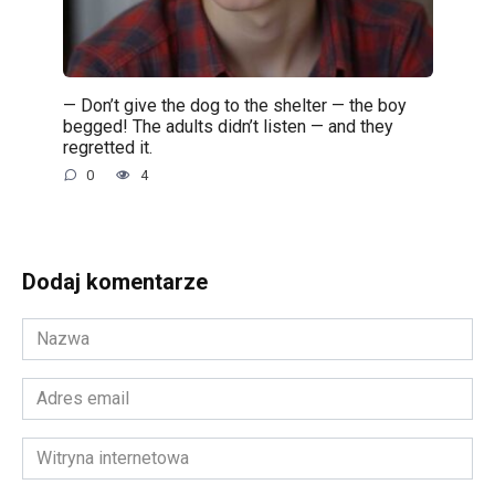
— Don’t give the dog to the shelter — the boy
begged! The adults didn’t listen — and they
regretted it.
0
4
Dodaj komentarze
Nazwa
*
Adres
email
*
Witryna
internetowa