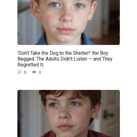
’Don’t Take the Dog to the Shelter!’ the Boy
Begged. The Adults Didn’t Listen — and They
Regretted It.
0
3