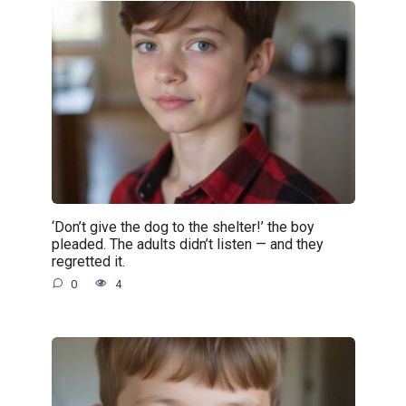
‘Don’t give the dog to the shelter!’ the boy
pleaded. The adults didn’t listen — and they
regretted it.
0
4