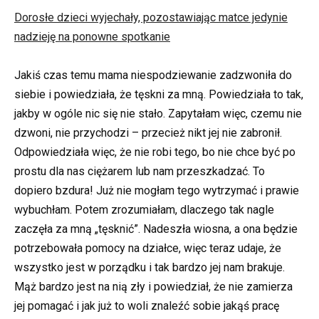
Dorosłe dzieci wyjechały, pozostawiając matce jedynie
nadzieję na ponowne spotkanie
Jakiś czas temu mama niespodziewanie zadzwoniła do
siebie i powiedziała, że ​​tęskni za mną. Powiedziała to tak,
jakby w ogóle nic się nie stało. Zapytałam więc, czemu nie
dzwoni, nie przychodzi – przecież nikt jej nie zabronił.
Odpowiedziała więc, że nie robi tego, bo nie chce być po
prostu dla nas ciężarem lub nam przeszkadzać. To
dopiero bzdura! Już nie mogłam tego wytrzymać i prawie
wybuchłam. Potem zrozumiałam, dlaczego tak nagle
zaczęła za mną „tęsknić”. Nadeszła wiosna, a ona będzie
potrzebowała pomocy na działce, więc teraz udaje, że
wszystko jest w porządku i tak bardzo jej nam brakuje.
Mąż bardzo jest na nią zły i powiedział, że nie zamierza
jej pomagać i jak już to woli znaleźć sobie jakąś pracę