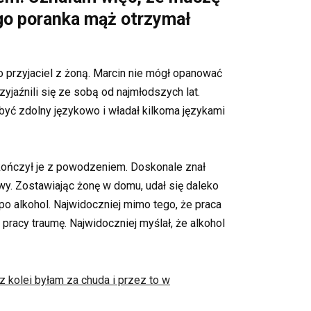
go poranka mąż otrzymał
 przyjaciel z żoną. Marcin nie mógł opanować
yjaźnili się ze sobą od najmłodszych lat.
 być zdolny językowo i władał kilkoma językami
skończył je z powodzeniem. Doskonale znał
wy. Zostawiając żonę w domu, udał się daleko
 po alkohol. Najwidoczniej mimo tego, że praca
 pracy traumę. Najwidoczniej myślał, że alkohol
z kolei byłam za chuda i przez to w