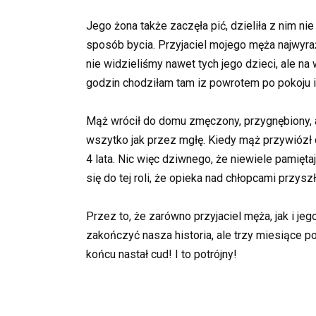
Jego żona także zaczęła pić, dzieliła z nim nie 
sposób bycia. Przyjaciel mojego męża najwyraźn
nie widzieliśmy nawet tych jego dzieci, ale na
godzin chodziłam tam iz powrotem po pokoju i
Mąż wrócił do domu zmęczony, przygnębiony, a
wszytko jak przez mgłę. Kiedy mąż przywiózł do
4 lata. Nic więc dziwnego, że niewiele pamięt
się do tej roli, że opieka nad chłopcami przysz
Przez to, że zarówno przyjaciel męża, jak i j
zakończyć nasza historia, ale trzy miesiące p
końcu nastał cud! I to potrójny!