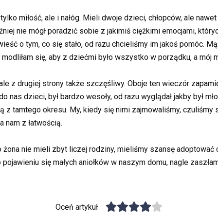
tylko miłość, ale i nałóg. Mieli dwoje dzieci, chłopców, ale nawet
iej nie mógł poradzić sobie z jakimiś ciężkimi emocjami, któryc
 wieść o tym, co się stało, od razu chcieliśmy im jakoś pomóc. Mą
 modliłam się, aby z dziećmi było wszystko w porządku, a mój m
le z drugiej strony także szczęśliwy. Oboje ten wieczór zapami
 nas dzieci, był bardzo wesoły, od razu wyglądał jakby był młod
ają z tamtego okresu. My, kiedy się nimi zajmowaliśmy, czuliśmy
ła nam z łatwością.
ego żona nie mieli zbyt liczej rodziny, mieliśmy szansę adoptowa
o pojawieniu się małych aniołków w naszym domu, nagle zaszłam 
Oceń artykuł