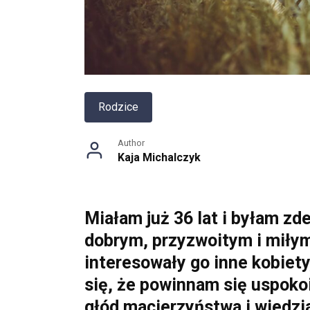
Rodzice
Author
Kaja Michalczyk
Miałam już 36 lat i byłam z
dobrym, przyzwoitym i miłym 
interesowały go inne kobiet
się, że powinnam się uspokoi
głód macierzyństwa i wiedzi