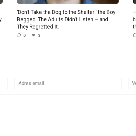
’Don’t Take the Dog to the Shelter!’ the Boy
—
y
Begged. The Adults Didn’t Listen — and
b
They Regretted It.
t
0
3
Adres
Wit
email
int
*