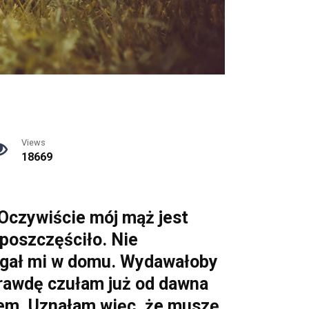
Views
18669
 Oczywiście mój mąż jest
 poszczęściło. Nie
magał mi w domu. Wydawałoby
aprawdę czułam już od dawna
cem. Uznałam więc, że muszę