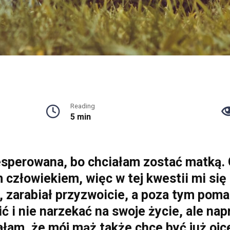
Reading
5 min
desperowana, bo chciałam zostać matką.
człowiekiem, więc w tej kwestii mi się
y, zarabiał przyzwoicie, a poza tym po
ć i nie narzekać na swoje życie, ale n
ałam, że mój mąż także chce być już oj