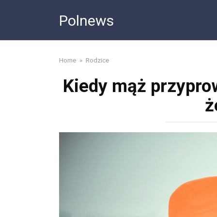
Skip
Polnews
to
content
Home
»
Rodzice
Kiedy mąż przyprow
ż