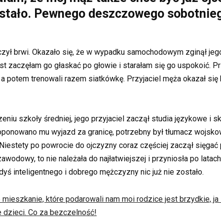
ę stało. Pewnego deszczowego sobotnie
zył brwi. Okazało się, że w wypadku samochodowym zginął jego
t zaczęłam go głaskać po głowie i starałam się go uspokoić. Prz
, a potem trenowali razem siatkówkę. Przyjaciel męża okazał się
niu szkoły średniej, jego przyjaciel zaczął studia językowe i 
proponowano mu wyjazd za granicę, potrzebny był tłumacz wojsko
ci! Niestety po powrocie do ojczyzny coraz częściej zaczął sięgać
awodowy, to nie należała do najłatwiejszej i przyniosła po latach
yś inteligentnego i dobrego mężczyzny nic już nie zostało.
mieszkanie, które podarowali nam moi rodzice jest brzydkie, ja 
 dzieci. Co za bezczelność!