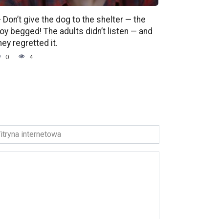
 Don’t give the dog to the shelter — the
oy begged! The adults didn’t listen — and
hey regretted it.
0
4
ryna
ernetowa