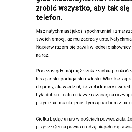
zrobić wszystko, aby tak si
telefon.
Mąż natychmiast jakoś spochmurniał i zmarszc
swoich emocji, aż mu zadrżały usta. Natychmias
Najpierw razem się bawili w jednej piakownicy
na raz.
Podczas gdy mój mąż szukał siebie po ukończe
hiszpański, portugalski i włoski. Wkrótce za
do pracy, ale wiedział, że zrobi karierę i wró
była dobrze płatna i dawała szansę na rozwój z
przyniesie mu ukojenie. Tym sposobem z niegd
Ciotka będąc u nas w gościach powiedziała, że 
przyszłości na pewno urodzę niepełnosprawne