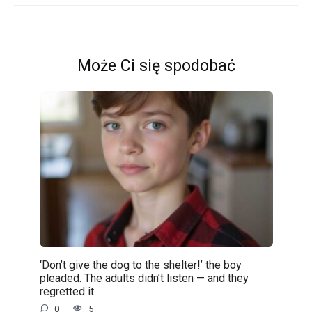
Może Ci się spodobać
‘Don’t give the dog to the shelter!’ the boy
pleaded. The adults didn’t listen — and they
regretted it.
0
5