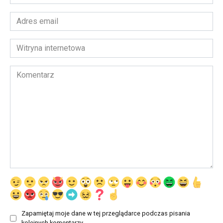
*
Adres
email
*
Witryna
internetowa
Komentarz
Zapamiętaj moje dane w tej przeglądarce podczas pisania
kolejnych komentarzy.