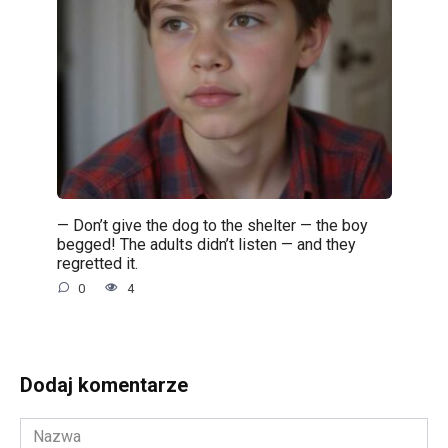
— Don’t give the dog to the shelter — the boy
begged! The adults didn’t listen — and they
regretted it.
0
4
Dodaj komentarze
Nazwa