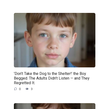
’Don’t Take the Dog to the Shelter!’ the Boy
Begged. The Adults Didn’t Listen — and They
Regretted It.
0
3