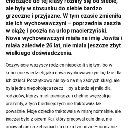
chodzące do tej klasy różniły się od siebie,
ale były w stosunku do siebie bardzo
grzeczne i przyjazne. W tym czasie zmieniła
się ich wychowawczyni – poprzednia zaszła
w ciążę i poszła na urlop macierzyński.
Nowa wychowawczyni miała na imię Jowita i
miała zaledwie 26 lat, nie miała jeszcze zbyt
wielkiego doświadczenia.
Oczywiście wszyscy rodzice niepokoili się tym, bo w
końcu nie wiedzieli, jaka nowa wychowawczyni będzie dla
ich dzieci. Początkowo nie było na nią żadnych skarg, ale
była jedna niepokojąca rzecz – była bardziej miła dla
rodziców, którzy mieli pieniądze i chętnie wręczali jej
prezenty, a tych biedniejszych nie traktowała tak
poważnie. Moje dziecko traktowała w miarę normalnie, ale
inaczej było z ojcem Kai, który pracował całe dnie, nie
pojawiał się na zebraniach, a co za tym idzie – nigdy nie