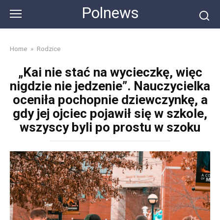
Skip
Polnews
to
content
Home
»
Rodzice
„Kai nie stać na wycieczkę, więc
nigdzie nie jedzenie”. Nauczycielka
oceniła pochopnie dziewczynkę, a
gdy jej ojciec pojawił się w szkole,
wszyscy byli po prostu w szoku