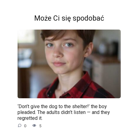
Może Ci się spodobać
‘Don’t give the dog to the shelter!’ the boy
pleaded. The adults didn’t listen — and they
regretted it.
0
5