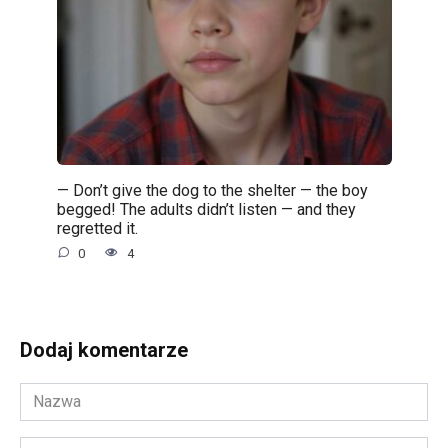
— Don’t give the dog to the shelter — the boy
begged! The adults didn’t listen — and they
regretted it.
0
4
Dodaj komentarze
Nazwa
*
Adres