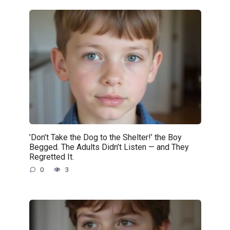
’Don’t Take the Dog to the Shelter!’ the Boy
Begged. The Adults Didn’t Listen — and They
Regretted It.
0
3