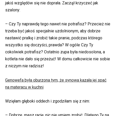
jakiś względów się nie doprała. Zaczął krzyczeć jak
szalony:
– Czy Ty naprawdę tego nawet nie potrafisz? Przecież nie
trzeba być jakoś specjalnie uzdolnionym, aby dobrze
nastawić pralkę i zrobić takie pranie, podczas którego
wszystko się doczyści, prawda? W ogóle Czy Ty
cokolwiek potrafisz? Ostatnio zupa była niedosolona, a
kotleta nie dało się przeżuć! W domu całkowicie nie sobie
z niczym nie radzisz!
Genowefa była oburzona tym, że synowa kazała jej spać
na materacu w kuchni
Wzięłam głęboki oddech i zgodziłam się z nim:
– Dobrze, masz rację, nic nie umiem zrobić. Dlatego Ty na