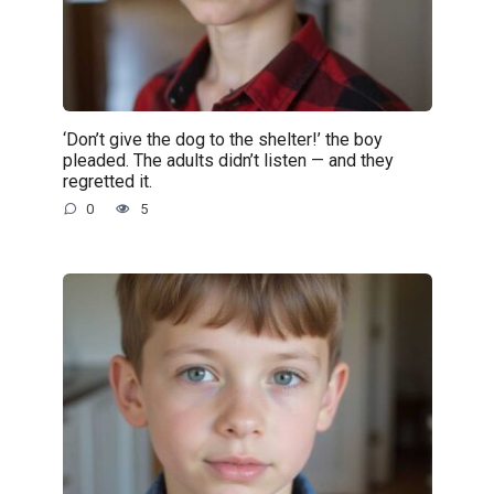
‘Don’t give the dog to the shelter!’ the boy
pleaded. The adults didn’t listen — and they
regretted it.
0
5