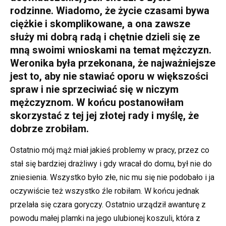
rodzinne. Wiadomo, że życie czasami bywa
ciężkie i skomplikowane, a ona zawsze
służy mi dobrą radą i chętnie dzieli się ze
mną swoimi wnioskami na temat mężczyzn.
Weronika była przekonana, że ​​najważniejsze
jest to, aby nie stawiać oporu w większości
spraw i nie sprzeciwiać się w niczym
mężczyznom. W końcu postanowiłam
skorzystać z tej jej złotej rady i myślę, że
dobrze zrobiłam.
Ostatnio mój mąż miał jakieś problemy w pracy, przez co
stał się bardziej drażliwy i gdy wracał do domu, był nie do
zniesienia. Wszystko było złe, nic mu się nie podobało i ja
oczywiście też wszystko źle robiłam. W końcu jednak
przelała się czara goryczy. Ostatnio urządził awanturę z
powodu małej plamki na jego ulubionej koszuli, która z