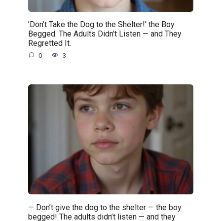
’Don’t Take the Dog to the Shelter!’ the Boy
Begged. The Adults Didn’t Listen — and They
Regretted It.
0
3
— Don’t give the dog to the shelter — the boy
begged! The adults didn’t listen — and they