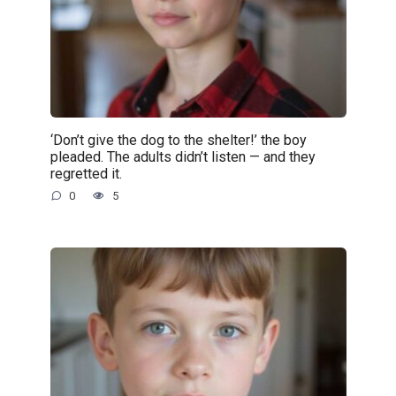
‘Don’t give the dog to the shelter!’ the boy
pleaded. The adults didn’t listen — and they
regretted it.
0
5