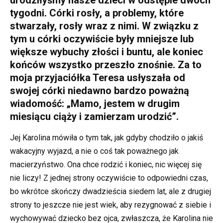
urodziłyśmy nasze dzieci w odstępie dwóch
tygodni. Córki rosły, a problemy, które
stwarzały, rosły wraz z nimi. W związku z
tym u córki oczywiście były mniejsze lub
większe wybuchy złości i buntu, ale koniec
końców wszystko przeszło znośnie. Za to
moja przyjaciółka Teresa usłyszała od
swojej córki niedawno bardzo poważną
wiadomość: „Mamo, jestem w drugim
miesiącu ciąży i zamierzam urodzić”.
Jej Karolina mówiła o tym tak, jak gdyby chodziło o jakiś
wakacyjny wyjazd, a nie o coś tak poważnego jak
macierzyństwo. Ona chce rodzić i koniec, nic więcej się
nie liczy! Z jednej strony oczywiście to odpowiedni czas,
bo wkrótce skończy dwadzieścia siedem lat, ale z drugiej
strony to jeszcze nie jest wiek, aby rezygnować z siebie i
wychowywać dziecko bez ojca, zwłaszcza, że Karolina nie