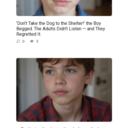
’Don’t Take the Dog to the Shelter!’ the Boy
Begged. The Adults Didn’t Listen — and They
Regretted It.
0
3