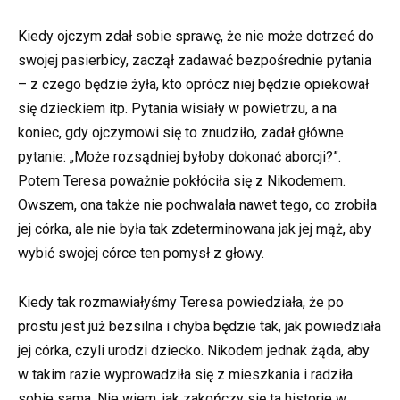
Kiedy ojczym zdał sobie sprawę, że nie może dotrzeć do
swojej pasierbicy, zaczął zadawać bezpośrednie pytania
– z czego będzie żyła, kto oprócz niej będzie opiekował
się dzieckiem itp. Pytania wisiały w powietrzu, a na
koniec, gdy ojczymowi się to znudziło, zadał główne
pytanie: „Może rozsądniej byłoby dokonać aborcji?”.
Potem Teresa poważnie pokłóciła się z Nikodemem.
Owszem, ona także nie pochwalała nawet tego, co zrobiła
jej córka, ale nie była tak zdeterminowana jak jej mąż, aby
wybić swojej córce ten pomysł z głowy.
Kiedy tak rozmawiałyśmy Teresa powiedziała, że ​​po
prostu jest już bezsilna i chyba będzie tak, jak powiedziała
jej córka, czyli urodzi dziecko. Nikodem jednak żąda, aby
w takim razie wyprowadziła się z mieszkania i radziła
sobie sama. Nie wiem, jak zakończy się ta historie w