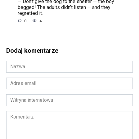
— Don’t give the dog to the shelter — the boy
begged! The adults didn’t listen — and they
regretted it.
0
4
Dodaj komentarze
Nazwa
*
Adres
email
*
Witryna
internetowa
Komentarz