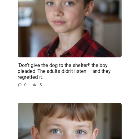
‘Don’t give the dog to the shelter!’ the boy
pleaded. The adults didn’t listen — and they
regretted it.
0
5