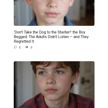
’Don’t Take the Dog to the Shelter!’ the Boy
Begged. The Adults Didn’t Listen — and They
Regretted It.
0
3