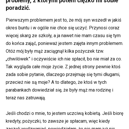
problemy, z którymi potem ciężko mi sobie
poradzić.
Pierwszym problemem jest to, że mój syn wszedł w jakiś
okres buntu i w ogóle nie chce się uczyć. Przynosi coraz
więcej skarg ze szkoły, a ja nawet nie mam czasu się tym
do końca zająć, ponieważ jestem zajęta innym problemem.
Otóż mój były mąż zaciągnął kilka pożyczek tzw.
„chwilówek” i oczywiście ich nie spłacił, bo nie miał za co.
Tak wygląda całe moje życie. Z jednej strony pewnie ktoś
zada sobie pytanie, dlaczego przejmuję się tymi długami,
przecież nie są moje? A to dlatego, że ktoś w tych
parabankach dowiedział się, że były mąż ma rodzinę i
teraz nas zatruwają.
Jeśli chodzi o mnie, to jestem uczciwą kobietą. Jeśli biorę
kredyty, pożyczki, to zawsze je spłacam, więc kiedy
zaczęli wydzwaniać, powiedziałam, że nie mam już nic