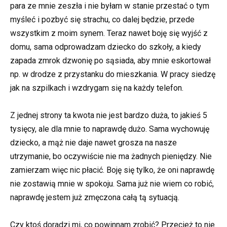
para ze mnie zeszła i nie byłam w stanie przestać o tym
myśleć i pozbyć się strachu, co dalej będzie, przede
wszystkim z moim synem. Teraz nawet boję się wyjść z
domu, sama odprowadzam dziecko do szkoły, a kiedy
zapada zmrok dzwonię po sąsiada, aby mnie eskortował
np. w drodze z przystanku do mieszkania. W pracy siedzę
jak na szpilkach i wzdrygam się na każdy telefon.
Z jednej strony ta kwota nie jest bardzo duża, to jakieś 5
tysięcy, ale dla mnie to naprawdę dużo. Sama wychowuję
dziecko, a mąż nie daje nawet grosza na nasze
utrzymanie, bo oczywiście nie ma żadnych pieniędzy. Nie
zamierzam więc nic płacić. Boję się tylko, że oni naprawdę
nie zostawią mnie w spokoju. Sama już nie wiem co robić,
naprawdę jestem już zmęczona całą tą sytuacją.
Czy ktoś doradzi mi, co powinnam zrobić? Przecież to nie