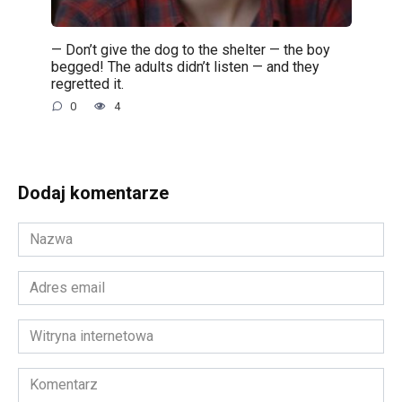
— Don’t give the dog to the shelter — the boy
begged! The adults didn’t listen — and they
regretted it.
0
4
Dodaj komentarze
Nazwa
*
Adres
email
*
Witryna
internetowa
Komentarz