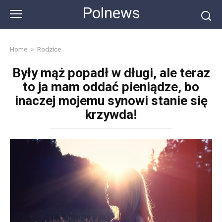
Skip
Polnews
to
content
Home
»
Rodzice
Były mąż popadł w długi, ale teraz
to ja mam oddać pieniądze, bo
inaczej mojemu synowi stanie się
krzywda!