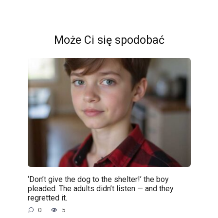
Może Ci się spodobać
‘Don’t give the dog to the shelter!’ the boy
pleaded. The adults didn’t listen — and they
regretted it.
0
5