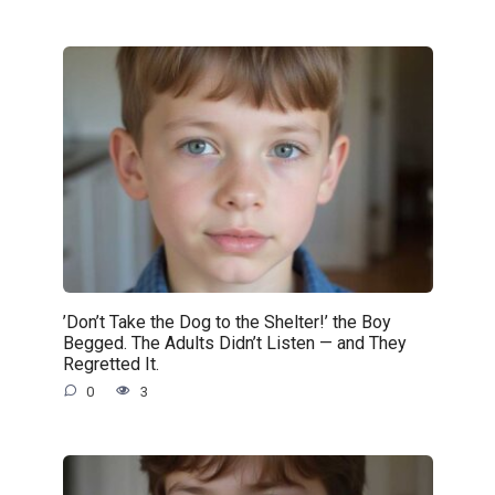
’Don’t Take the Dog to the Shelter!’ the Boy
Begged. The Adults Didn’t Listen — and They
Regretted It.
0
3