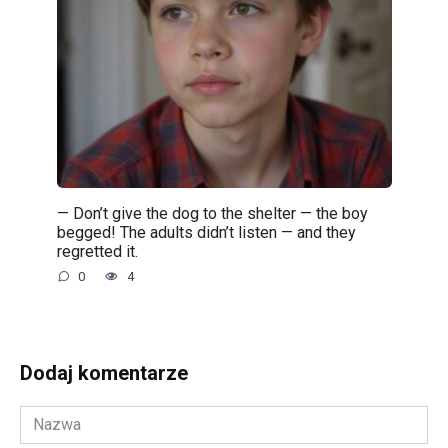
— Don’t give the dog to the shelter — the boy
begged! The adults didn’t listen — and they
regretted it.
0
4
Dodaj komentarze
Nazwa
*