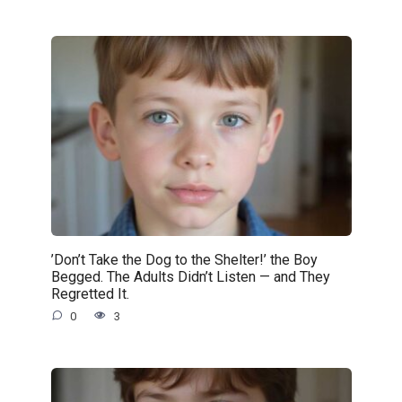
’Don’t Take the Dog to the Shelter!’ the Boy
Begged. The Adults Didn’t Listen — and They
Regretted It.
0
3