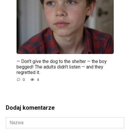
— Don’t give the dog to the shelter — the boy
begged! The adults didn’t listen — and they
regretted it.
0
4
Dodaj komentarze
Nazwa
*