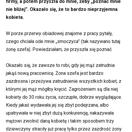
firmy, a potem przyszła do mnie, żeby „poznać mnie
nie bliżej”. Okazało się, że to bardzo nieprzyjemna
kobieta.
W porze przerwy obiadowej znajome z pracy pytały,
czego chciała ode mnie „smoczyca” (tak nazywano tutaj
żonę szefa). Powiedziałam, że przyszła się poznać.
Okazało się, że zawsze to robi, gdy jej mąż zatrudnia
jakąś nową pracownicę. Żona szefa jest bardzo
zazdrosna i przeżywa zatrudnienie wszystkich kobiet, z
którymi jej mąż mógłby kręcić. Zagrożeniem są dla niej
kobiety do 30 roku życia, szczupłe, dobrze wyglądające.
Kiedy jakaś wydawała jej się zbyt podejrzana, albo
upatrywała w niej zbyt dużą konkurencję, nakazywała
mężowi zwolnić daną kobietę i takim sposobem trzy
dziewczyny straciły już pracę tylko przez zazdrość żony