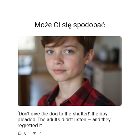
Może Ci się spodobać
‘Don’t give the dog to the shelter!’ the boy
pleaded. The adults didn’t listen — and they
regretted it.
0
4