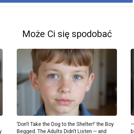
Może Ci się spodobać
’Don’t Take the Dog to the Shelter!’ the Boy
—
y
Begged. The Adults Didn’t Listen — and
b