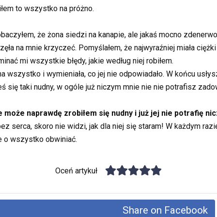
biłem to wszystko na próżno.
aczyłem, że żona siedzi na kanapie, ale jakaś mocno zdenerwow
zęła na mnie krzyczeć. Pomyślałem, że najwyraźniej miała ciężki 
inać mi wszystkie błędy, jakie według niej robiłem.
 wszystko i wymieniała, co jej nie odpowiadało. W końcu usłysza
ś się taki nudny, w ogóle już niczym mnie nie nie potrafisz zado
 może naprawdę zrobiłem się nudny i już jej nie potrafię ni
 serca, skoro nie widzi, jak dla niej się staram! W każdym razie 
ie o wszystko obwiniać.
Oceń artykuł
Share on Facebook