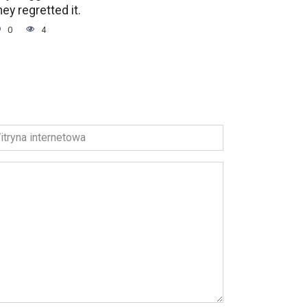
hey regretted it.
0
4
ryna
ernetowa