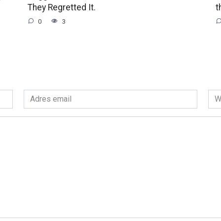
They Regretted It.
t
0
3
Adres
Wit
email
int
*