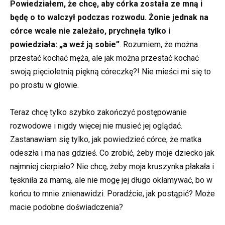
Powiedziałem, że chcę, aby córka została ze mną i
będę o to walczył podczas rozwodu. Żonie jednak na
córce wcale nie zależało, prychnęła tylko i
powiedziała: „a weź ją sobie”
. Rozumiem, że można
przestać kochać męża, ale jak można przestać kochać
swoją pięcioletnią piękną córeczkę?! Nie mieści mi się to
po prostu w głowie.
Teraz chcę tylko szybko zakończyć postępowanie
rozwodowe i nigdy więcej nie musieć jej oglądać.
Zastanawiam się tylko, jak powiedzieć córce, że matka
odeszła i ma nas gdzieś. Co zrobić, żeby moje dziecko jak
najmniej cierpiało? Nie chcę, żeby moja kruszynka płakała i
tęskniła za mamą, ale nie mogę jej długo okłamywać, bo w
końcu to mnie znienawidzi. Poradźcie, jak postąpić? Może
macie podobne doświadczenia?