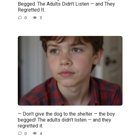
Begged. The Adults Didn’t Listen — and They
Regretted It.
0
3
— Don’t give the dog to the shelter — the boy
begged! The adults didn’t listen — and they
regretted it.
0
4