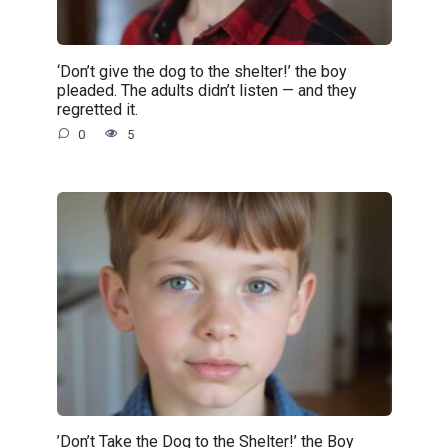
‘Don’t give the dog to the shelter!’ the boy
pleaded. The adults didn’t listen — and they
regretted it.
0
5
’Don’t Take the Dog to the Shelter!’ the Boy