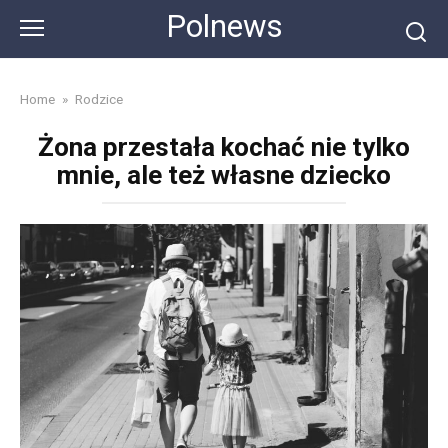
Skip
Polnews
to
content
Home
»
Rodzice
Żona przestała kochać nie tylko
mnie, ale też własne dziecko