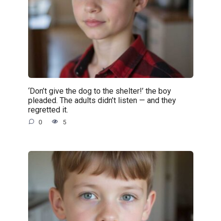
‘Don’t give the dog to the shelter!’ the boy
pleaded. The adults didn’t listen — and they
regretted it.
0
5