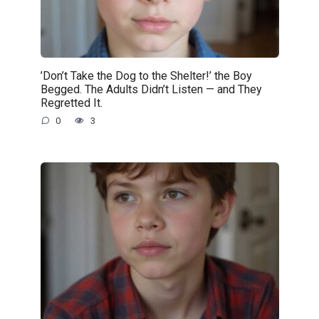
’Don’t Take the Dog to the Shelter!’ the Boy
Begged. The Adults Didn’t Listen — and They
Regretted It.
0
3