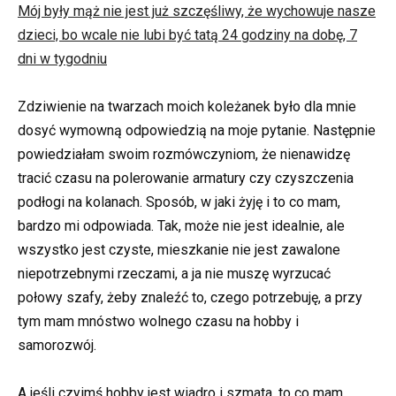
Mój były mąż nie jest już szczęśliwy, że wychowuje nasze
dzieci, bo wcale nie lubi być tatą 24 godziny na dobę, 7
dni w tygodniu
Zdziwienie na twarzach moich koleżanek było dla mnie
dosyć wymowną odpowiedzią na moje pytanie. Następnie
powiedziałam swoim rozmówczyniom, że nienawidzę
tracić czasu na polerowanie armatury czy czyszczenia
podłogi na kolanach. Sposób, w jaki żyję i to co mam,
bardzo mi odpowiada. Tak, może nie jest idealnie, ale
wszystko jest czyste, mieszkanie nie jest zawalone
niepotrzebnymi rzeczami, a ja nie muszę wyrzucać
połowy szafy, żeby znaleźć to, czego potrzebuję, a przy
tym mam mnóstwo wolnego czasu na hobby i
samorozwój.
A jeśli czyimś hobby jest wiadro i szmata, to co mam