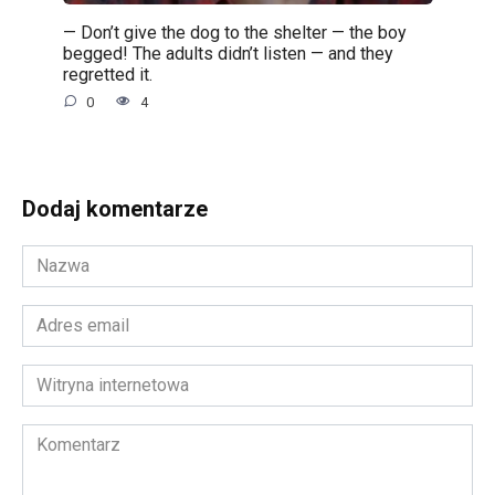
— Don’t give the dog to the shelter — the boy
begged! The adults didn’t listen — and they
regretted it.
0
4
Dodaj komentarze
Nazwa
*
Adres
email
*
Witryna
internetowa
Komentarz