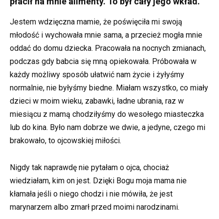
płacił na mnie alimenty. To był cały jego wkład.
Jestem wdzięczna mamie, że poświęciła mi swoją
młodość i wychowała mnie sama, a przecież mogła mnie
oddać do domu dziecka. Pracowała na nocnych zmianach,
podczas gdy babcia się mną opiekowała. Próbowała w
każdy możliwy sposób ułatwić nam życie i żyłyśmy
normalnie, nie byłyśmy biedne. Miałam wszystko, co miały
dzieci w moim wieku, zabawki, ładne ubrania, raz w
miesiącu z mamą chodziłyśmy do wesołego miasteczka
lub do kina. Było nam dobrze we dwie, a jedyne, czego mi
brakowało, to ojcowskiej miłości.
Nigdy tak naprawdę nie pytałam o ojca, chociaż
wiedziałam, kim on jest. Dzięki Bogu moja mama nie
kłamała jeśli o niego chodzi i nie mówiła, że jest
marynarzem albo zmarł przed moimi narodzinami.