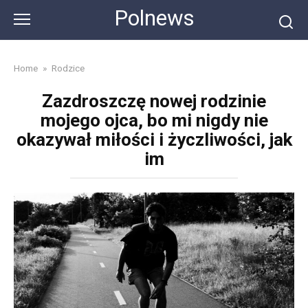
Skip
Polnews
to
content
Home
»
Rodzice
Zazdroszczę nowej rodzinie
mojego ojca, bo mi nigdy nie
okazywał miłości i życzliwości, jak
im