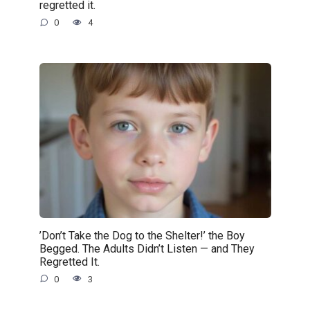
regretted it.
0
4
’Don’t Take the Dog to the Shelter!’ the Boy
Begged. The Adults Didn’t Listen — and They
Regretted It.
0
3