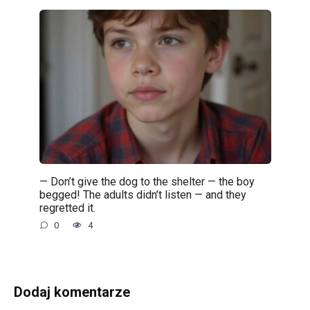
— Don’t give the dog to the shelter — the boy
begged! The adults didn’t listen — and they
regretted it.
0
4
Dodaj komentarze