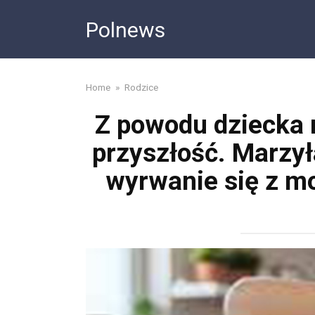
Skip
Polnews
to
content
Home
»
Rodzice
Z powodu dziecka n
przyszłość. Marzy
wyrwanie się z mo