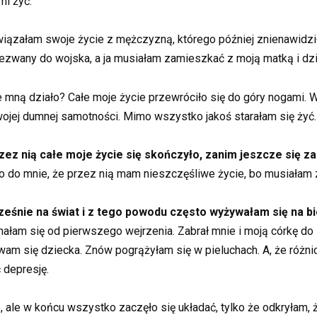
mi żyć.
związałam swoje życie z mężczyzną, którego później znienawidzi
ezwany do wojska, a ja musiałam zamieszkać z moją matką i dz
e mną działo? Całe moje życie przewróciło się do góry nogami.
wojej dumnej samotności. Mimo wszystko jakoś starałam się żyć.
zez nią całe moje życie się skończyło, zanim jeszcze się za
ło do mnie, że przez nią mam nieszczęśliwe życie, bo musiałam z
cześnie na świat i z tego powodu często wyżywałam się na b
hałam się od pierwszego wejrzenia. Zabrał mnie i moją córkę do
am się dziecka. Znów pogrążyłam się w pieluchach. A, że różnica
 depresję.
e, ale w końcu wszystko zaczęło się układać, tylko że odkryłam,