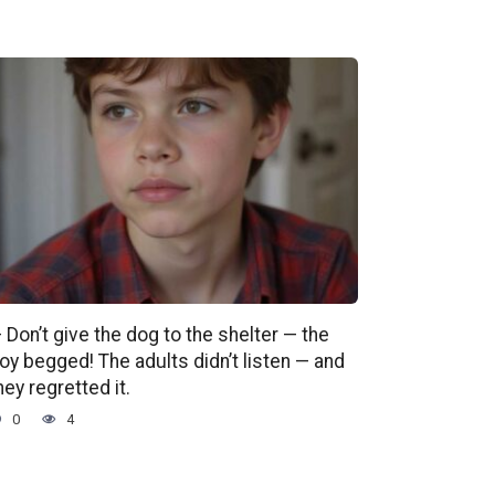
 Don’t give the dog to the shelter — the
oy begged! The adults didn’t listen — and
hey regretted it.
0
4