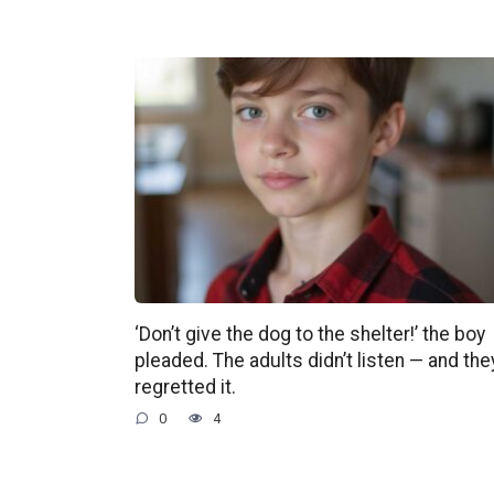
‘Don’t give the dog to the shelter!’ the boy
pleaded. The adults didn’t listen — and the
regretted it.
0
4