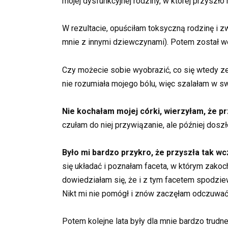
mojej dysfunkcyjnej rodziny, w której przyszło 
W rezultacie, opuściłam toksyczną rodzinę i 
mnie z innymi dziewczynami). Potem został w
Czy możecie sobie wyobrazić, co się wtedy z
nie rozumiała mojego bólu, więc szalałam w s
Nie kochałam mojej córki, wierzyłam, że pr
czułam do niej przywiązanie, ale później dosz
Było mi bardzo przykro, że przyszła tak w
się układać i poznałam faceta, w którym zakoc
dowiedziałam się, że i z tym facetem spodziew
Nikt mi nie pomógł i znów zaczęłam odczuwać
Potem kolejne lata były dla mnie bardzo trudn