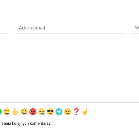
Adres
Wit
email
int
*
isania kolejnych komentarzy.