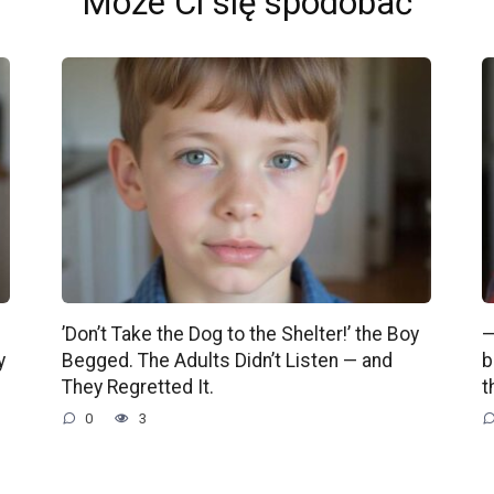
Może Ci się spodobać
’Don’t Take the Dog to the Shelter!’ the Boy
—
y
Begged. The Adults Didn’t Listen — and
b
They Regretted It.
t
0
3