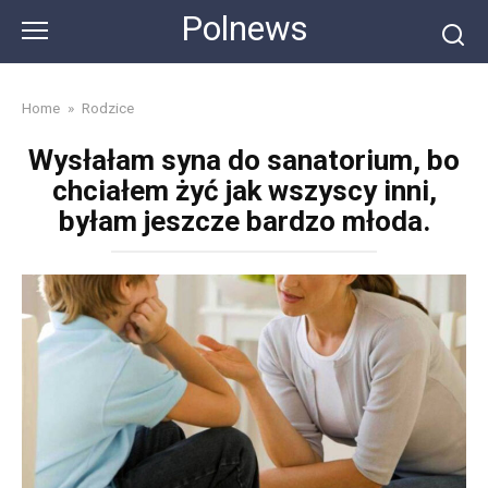
Skip
Polnews
to
content
Home
»
Rodzice
Wysłałam syna do sanatorium, bo
chciałem żyć jak wszyscy inni,
byłam jeszcze bardzo młoda.