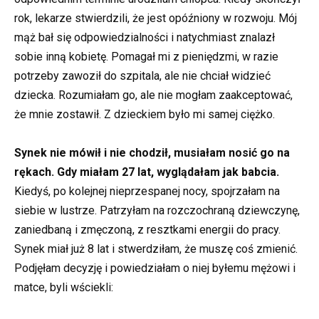
rok, lekarze stwierdzili, że jest opóźniony w rozwoju. Mój
mąż bał się odpowiedzialności i natychmiast znalazł
sobie inną kobietę. Pomagał mi z pieniędzmi, w razie
potrzeby zawoził do szpitala, ale nie chciał widzieć
dziecka. Rozumiałam go, ale nie mogłam zaakceptować,
że mnie zostawił. Z dzieckiem było mi samej ciężko.
Synek nie mówił i nie chodził, musiałam nosić go na
rękach. Gdy miałam 27 lat, wyglądałam jak babcia.
Kiedyś, po kolejnej nieprzespanej nocy, spojrzałam na
siebie w lustrze. Patrzyłam na rozczochraną dziewczynę,
zaniedbaną i zmęczoną, z resztkami energii do pracy.
Synek miał już 8 lat i stwerdziłam, że muszę coś zmienić.
Podjęłam decyzję i powiedziałam o niej byłemu mężowi i
matce, byli wściekli: