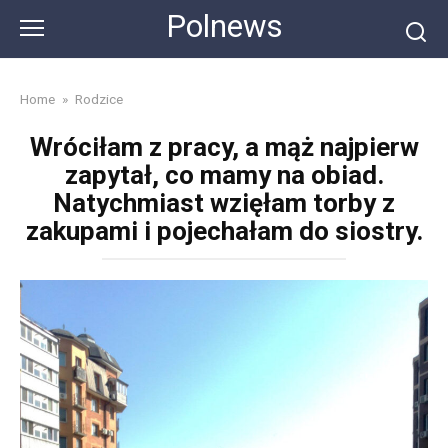
Skip
Polnews
to
content
Home
»
Rodzice
Wróciłam z pracy, a mąż najpierw
zapytał, co mamy na obiad.
Natychmiast wzięłam torby z
zakupami i pojechałam do siostry.