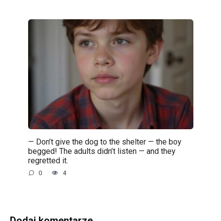
— Don’t give the dog to the shelter — the boy
begged! The adults didn’t listen — and they
regretted it.
0
4
Dodaj komentarze