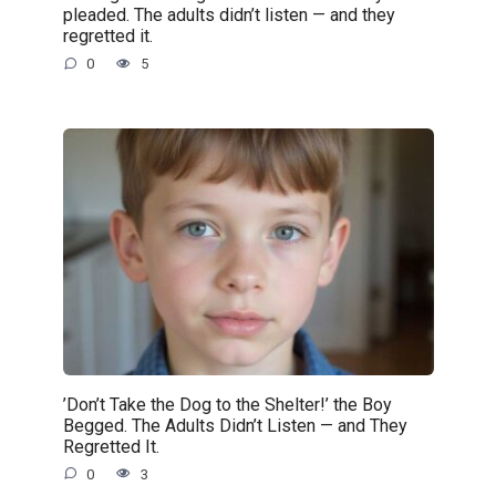
pleaded. The adults didn’t listen — and they
regretted it.
0
5
’Don’t Take the Dog to the Shelter!’ the Boy
Begged. The Adults Didn’t Listen — and They
Regretted It.
0
3