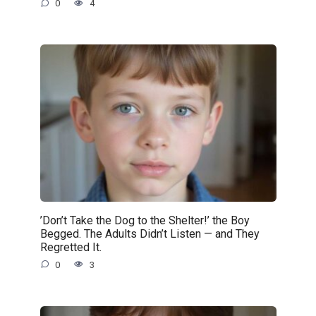
0
4
’Don’t Take the Dog to the Shelter!’ the Boy
Begged. The Adults Didn’t Listen — and They
Regretted It.
0
3