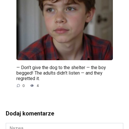
— Don’t give the dog to the shelter — the boy
begged! The adults didn’t listen — and they
regretted it.
0
4
Dodaj komentarze
Nazwa