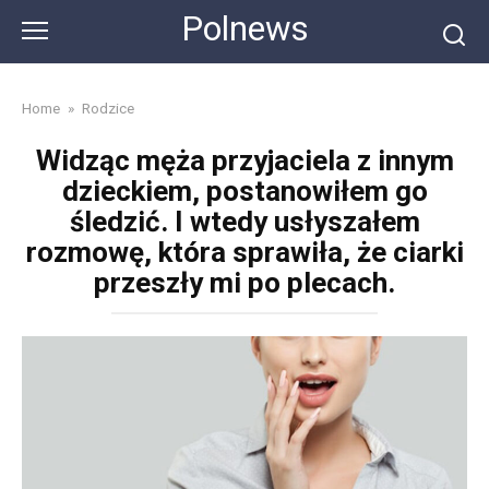
Skip
Polnews
to
content
Home
»
Rodzice
Widząc męża przyjaciela z innym
dzieckiem, postanowiłem go
śledzić. I wtedy usłyszałem
rozmowę, która sprawiła, że ciarki
przeszły mi po plecach.