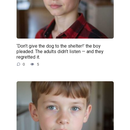
‘Don’t give the dog to the shelter!’ the boy
pleaded. The adults didn’t listen — and they
regretted it.
0
5