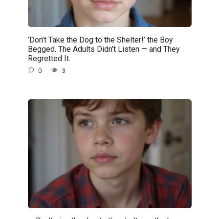
’Don’t Take the Dog to the Shelter!’ the Boy
Begged. The Adults Didn’t Listen — and They
Regretted It.
0
3