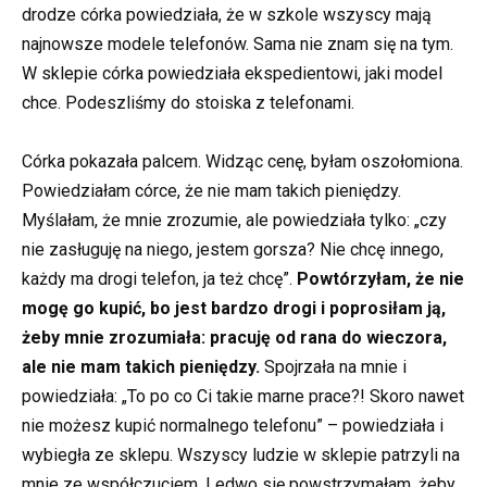
drodze córka powiedziała, że w szkole wszyscy mają
najnowsze modele telefonów. Sama nie znam się na tym.
W sklepie córka powiedziała ekspedientowi, jaki model
chce. Podeszliśmy do stoiska z telefonami.
Córka pokazała palcem. Widząc cenę, byłam oszołomiona.
Powiedziałam córce, że nie mam takich pieniędzy.
Myślałam, że mnie zrozumie, ale powiedziała tylko: „czy
nie zasługuję na niego, jestem gorsza? Nie chcę innego,
każdy ma drogi telefon, ja też chcę”.
Powtórzyłam, że nie
mogę go kupić, bo jest bardzo drogi i poprosiłam ją,
żeby mnie zrozumiała: pracuję od rana do wieczora,
ale nie mam takich pieniędzy.
Spojrzała na mnie i
powiedziała: „To po co Ci takie marne prace?! Skoro nawet
nie możesz kupić normalnego telefonu” – powiedziała i
wybiegła ze sklepu. Wszyscy ludzie w sklepie patrzyli na
mnie ze współczuciem. Ledwo się powstrzymałam, żeby