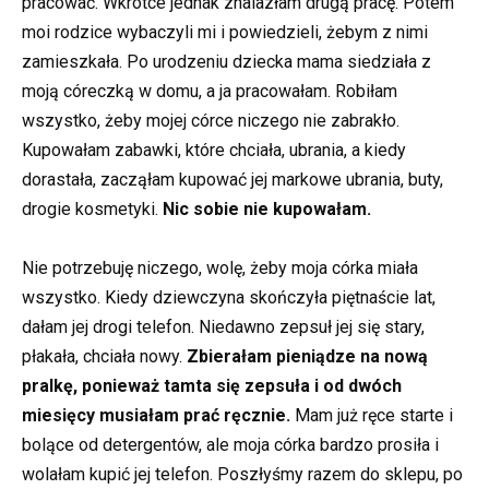
pracować. Wkrótce jednak znalazłam drugą pracę. Potem
moi rodzice wybaczyli mi i powiedzieli, żebym z nimi
zamieszkała. Po urodzeniu dziecka mama siedziała z
moją córeczką w domu, a ja pracowałam. Robiłam
wszystko, żeby mojej córce niczego nie zabrakło.
Kupowałam zabawki, które chciała, ubrania, a kiedy
dorastała, zacząłam kupować jej markowe ubrania, buty,
drogie kosmetyki.
Nic sobie nie kupowałam.
Nie potrzebuję niczego, wolę, żeby moja córka miała
wszystko. Kiedy dziewczyna skończyła piętnaście lat,
dałam jej drogi telefon. Niedawno zepsuł jej się stary,
płakała, chciała nowy.
Zbierałam pieniądze na nową
pralkę, ponieważ tamta się zepsuła i od dwóch
miesięcy musiałam prać ręcznie.
Mam już ręce starte i
bolące od detergentów, ale moja córka bardzo prosiła i
wolałam kupić jej telefon. Poszłyśmy razem do sklepu, po