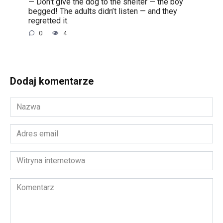
— Don’t give the dog to the shelter — the boy
begged! The adults didn’t listen — and they
regretted it.
0
4
Dodaj komentarze
Nazwa
*
Adres
email
*
Witryna
internetowa
Komentarz