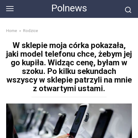
Skip
Polnews
to
content
Home
»
Rodzice
W sklepie moja córka pokazała,
jaki model telefonu chce, żebym jej
go kupiła. Widząc cenę, byłam w
szoku. Po kilku sekundach
wszyscy w sklepie patrzyli na mnie
z otwartymi ustami.