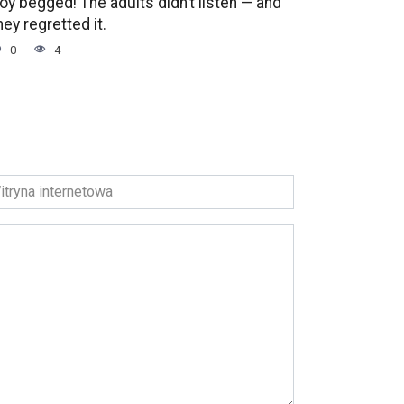
oy begged! The adults didn’t listen — and
hey regretted it.
0
4
ryna
ernetowa