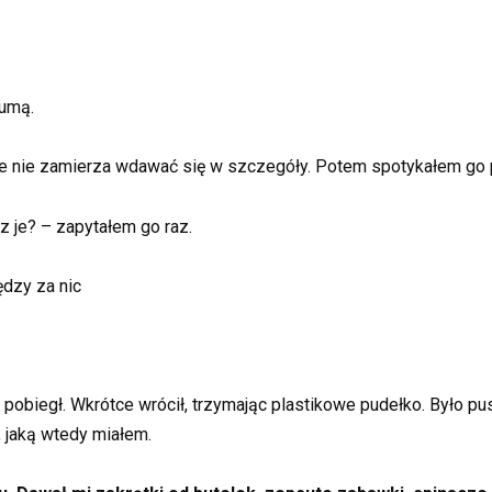
dumą.
, że nie zamierza wdawać się w szczegóły. Potem spotykałem go 
z je? – zapytałem go raz.
dzy za nic
 pobiegł. Wkrótce wrócił, trzymając plastikowe pudełko. Było pu
, jaką wtedy miałem.