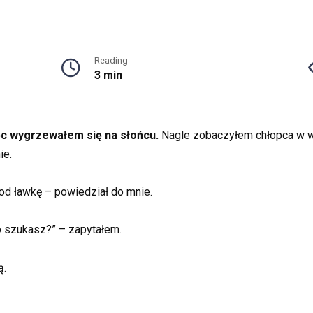
Reading
3 min
ęc wygrzewałem się na słońcu.
Nagle zobaczyłem chłopca w wie
ie.
pod ławkę – powiedział do mnie.
 szukasz?” – zapytałem.
ą.