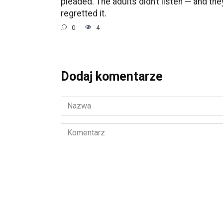
pleaded. The adults didn’t listen — and the
regretted it.
0
4
Dodaj komentarze
Nazwa
*
Komentarz