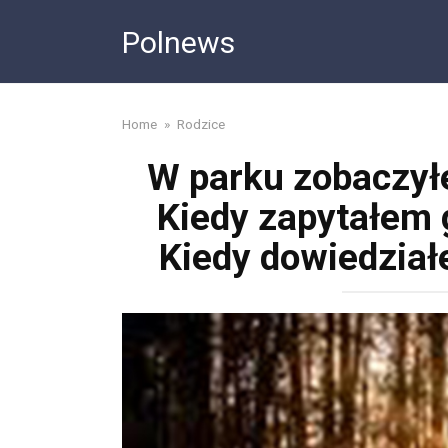
Skip
Polnews
to
content
Home
»
Rodzice
W parku zobaczył
Kiedy zapytałem g
Kiedy dowiedziałe