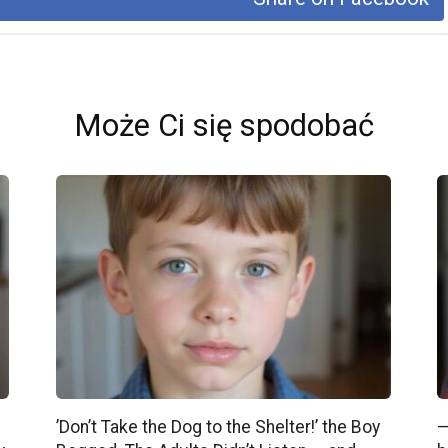
Może Ci się spodobać
’Don’t Take the Dog to the Shelter!’ the Boy
—