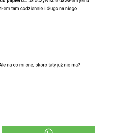
 do papieru…
Ja oczywiście dawałem jemu
ziłem tam codziennie i długo na niego
le na co mi one, skoro taty już nie ma?