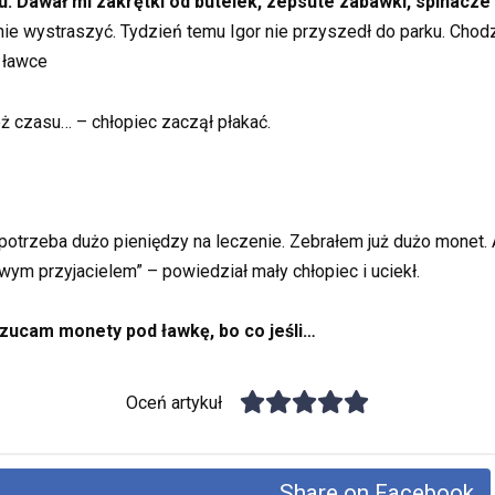
. Dawał mi zakrętki od butelek, zepsute zabawki, spinacze
nie wystraszyć. Tydzień temu Igor nie przyszedł do parku. Chod
 ławce
ż czasu… – chłopiec zaczął płakać.
e potrzeba dużo pieniędzy na leczenie. Zebrałem już dużo monet. A
m przyjacielem” – powiedział mały chłopiec i uciekł.
rzucam monety pod ławkę, bo co jeśli…
Oceń artykuł
Share on Facebook