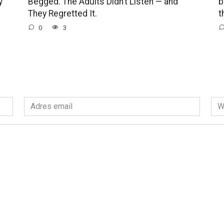
y
Begged. The Adults Didn’t Listen — and
b
They Regretted It.
t
0
3
Adres
Wit
email
int
*