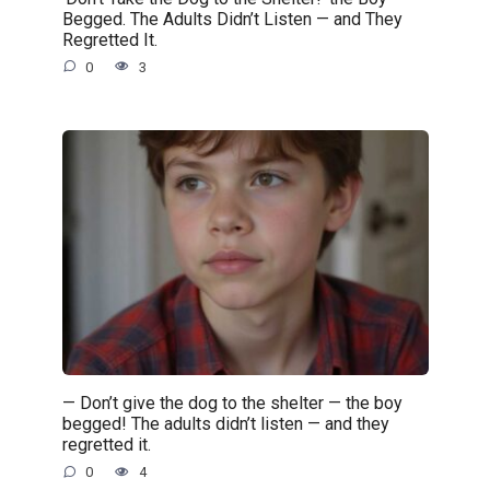
Begged. The Adults Didn’t Listen — and They
Regretted It.
0
3
— Don’t give the dog to the shelter — the boy
begged! The adults didn’t listen — and they
regretted it.
0
4