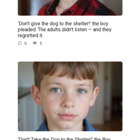
‘Don’t give the dog to the shelter!’ the boy
pleaded. The adults didn’t listen — and they
regretted it.
0
5
’Don’t Take the Dog to the Shelter!’ the Boy