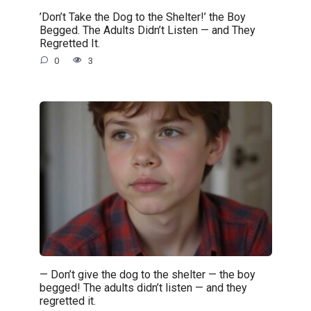
’Don’t Take the Dog to the Shelter!’ the Boy
Begged. The Adults Didn’t Listen — and They
Regretted It.
0
3
— Don’t give the dog to the shelter — the boy
begged! The adults didn’t listen — and they
regretted it.