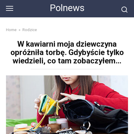
Skip
Polnews
to
content
Home
»
Rodzice
W kawiarni moja dziewczyna
opróżniła torbę. Gdybyście tylko
wiedzieli, co tam zobaczyłem…