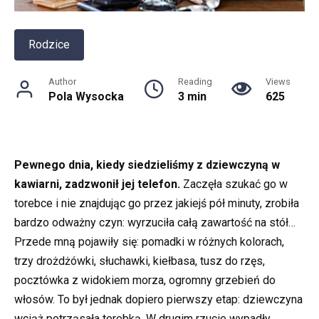
Rodzice
Author
Reading
Views
Pola Wysocka
3 min
625
Pewnego dnia, kiedy siedzieliśmy z dziewczyną w
kawiarni, zadzwonił jej telefon.
Zaczęła szukać go w
torebce i nie znajdując go przez jakiejś pół minuty, zrobiła
bardzo odważny czyn: wyrzuciła całą zawartość na stół…
Przede mną pojawiły się: pomadki w różnych kolorach,
trzy drożdżówki, słuchawki, kiełbasa, tusz do rzęs,
pocztówka z widokiem morza, ogromny grzebień do
włosów. To był jednak dopiero pierwszy etap: dziewczyna
wciąż potrząsała torebką. W drugim rzucie wypadły