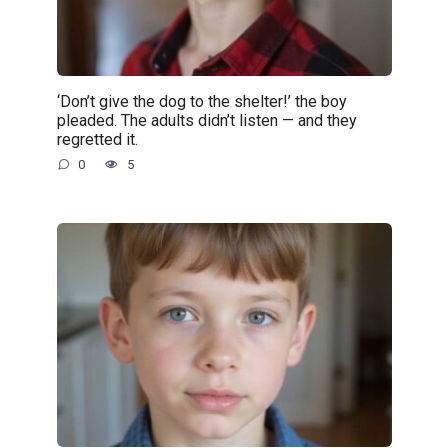
‘Don’t give the dog to the shelter!’ the boy
pleaded. The adults didn’t listen — and they
regretted it.
0
5