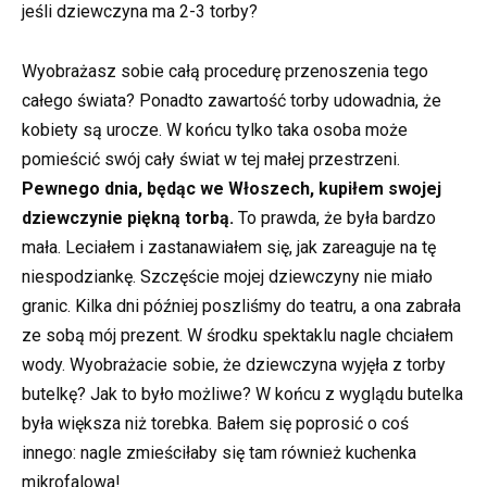
jeśli dziewczyna ma 2-3 torby?
Wyobrażasz sobie całą procedurę przenoszenia tego
całego świata? Ponadto zawartość torby udowadnia, że
kobiety są urocze. W końcu tylko taka osoba może
pomieścić swój cały świat w tej małej przestrzeni.
Pewnego dnia, będąc we Włoszech, kupiłem swojej
dziewczynie piękną torbą.
To prawda, że była bardzo
mała. Leciałem i zastanawiałem się, jak zareaguje na tę
niespodziankę. Szczęście mojej dziewczyny nie miało
granic. Kilka dni później poszliśmy do teatru, a ona zabrała
ze sobą mój prezent. W środku spektaklu nagle chciałem
wody. Wyobrażacie sobie, że dziewczyna wyjęła z torby
butelkę? Jak to było możliwe? W końcu z wyglądu butelka
była większa niż torebka. Bałem się poprosić o coś
innego: nagle zmieściłaby się tam również kuchenka
mikrofalowa!