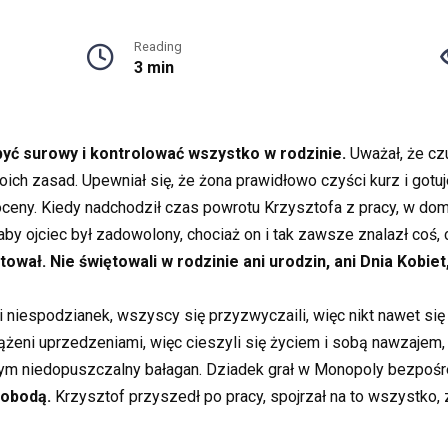
Reading
3 min
yć surowy i kontrolować wszystko w rodzinie.
Uważał, że cz
oich zasad. Upewniał się, że żona prawidłowo czyści kurz i got
e oceny. Kiedy nadchodził czas powrotu Krzysztofa z pracy, w d
by ojciec był zadowolony, chociaż on i tak zawsze znalazł coś,
ował. Nie świętowali w rodzinie ani urodzin, ani Dnia Kobiet,
 niespodzianek, wszyscy się przyzwyczaili, więc nikt nawet się 
ciążeni uprzedzeniami, więc cieszyli się życiem i sobą nawzajem,
zy tym niedopuszczalny bałagan. Dziadek grał w Monopoly bezpoś
wobodą.
Krzysztof przyszedł po pracy, spojrzał na to wszystko,