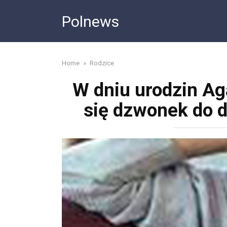
Skip
Polnews
to
content
Home
»
Rodzice
W dniu urodzin Agat
się dzwonek do dr