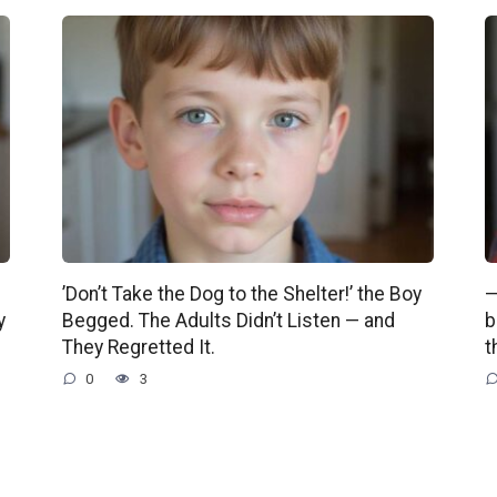
’Don’t Take the Dog to the Shelter!’ the Boy
—
y
Begged. The Adults Didn’t Listen — and
b
They Regretted It.
t
0
3