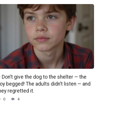
 Don’t give the dog to the shelter — the
oy begged! The adults didn’t listen — and
hey regretted it.
0
4