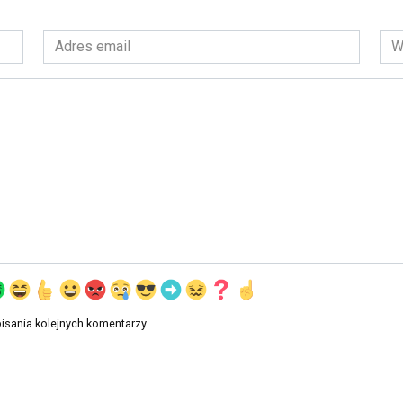
Adres
Wit
email
int
*
isania kolejnych komentarzy.