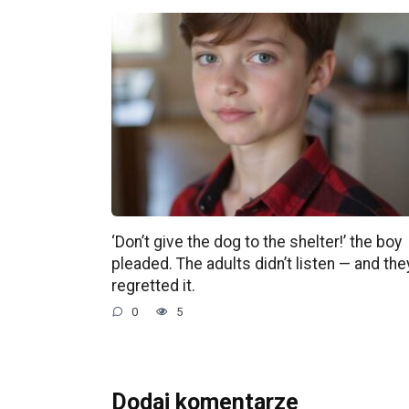
‘Don’t give the dog to the shelter!’ the boy
pleaded. The adults didn’t listen — and the
regretted it.
0
5
Dodaj komentarze