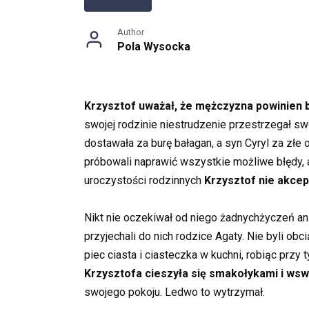
Author
Pola Wysocka
Krzysztof uważał, że mężczyzna powinien b
swojej rodzinie niestrudzenie przestrzegał sw
dostawała za burę bałagan, a syn Cyryl za zł
próbowali naprawić wszystkie możliwe błędy, a
uroczystości rodzinnych
Krzysztof nie akcept
Nikt nie oczekiwał od niego żadnychżyczeń ani
przyjechali do nich rodzice Agaty. Nie byli ob
piec ciasta i ciasteczka w kuchni, robiąc pr
Krzysztofa cieszyła się smakołykami i ws
swojego pokoju. Ledwo to wytrzymał.