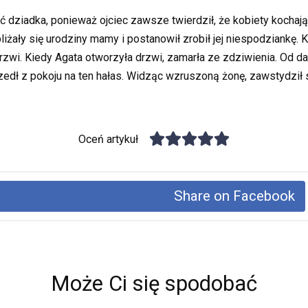
ić dziadka, ponieważ ojciec zawsze twierdził, że kobiety kochaj
żały się urodziny mamy i postanowił zrobił jej niespodziankę. Kupi
rzwi. Kiedy Agata otworzyła drzwi, zamarła ze zdziwienia. Od d
edł z pokoju na ten hałas. Widząc wzruszoną żonę, zawstydził się
Oceń artykuł
Share on Facebook
Może Ci się spodobać