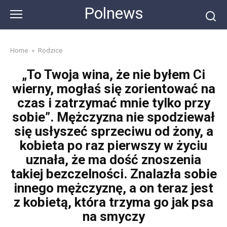
Skip
Polnews
to
content
Home
»
Rodzice
„To Twoja wina, że nie byłem Ci
wierny, mogłaś się zorientować na
czas i zatrzymać mnie tylko przy
sobie”. Mężczyzna nie spodziewał
się usłyszeć sprzeciwu od żony, a
kobieta po raz pierwszy w życiu
uznała, że ma dość znoszenia
takiej bezczelności. Znalazła sobie
innego mężczyznę, a on teraz jest
z kobietą, która trzyma go jak psa
na smyczy