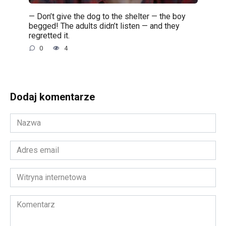
— Don’t give the dog to the shelter — the boy
begged! The adults didn’t listen — and they
regretted it.
0
4
Dodaj komentarze
Nazwa
*
Adres
email
*
Witryna
internetowa
Komentarz