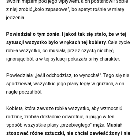
swoim mężem pod jego wpływem, a on postanowił sobie
z niej zrobić „koło zapasowe”, bo apetyt rośnie w miarę
jedzenia.
Powiedział o tym żonie. I jakoś tak się stało, że w tej
sytuacji wszystko było w rękach tej kobiety.
Całe życie
robiła wszystko, co musiała, przez czystą niechęć,
ignorując ból, a w tej sytuacji pokazała silny charakter.
Powiedziała: „jeśli odchodzisz, to wynocha!”. Tego się nie
spodziewał, wszystkie jego plany legły w gruzach, a on
nagle poczuł ból.
Kobieta, która zawsze robiła wszystko, aby wzmocnić
rodzinę, zrobiła dokładnie odwrotnie, rujnując w ten
sposób wszystkie plany „przebiegłego” męża.
Musiał
stosować różne sztuczki, nie chciał zawieść żony i nie