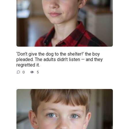
‘Don’t give the dog to the shelter!’ the boy
pleaded. The adults didn’t listen — and they
regretted it.
0
5