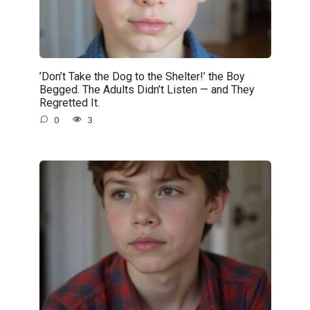
’Don’t Take the Dog to the Shelter!’ the Boy
Begged. The Adults Didn’t Listen — and They
Regretted It.
0
3