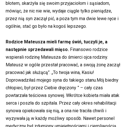
błotem, skarżyła się swoim przyjaciołom i sąsiadom,
mówiąc, że nic nie wie, wydaje ciągle tylko pieniądze,
przez nią syn zaczął pić, a poza tym ma dwie lewe ręce i
ogólnie, stać go było na kogoś lepszego.
Rodzice Mateusza mieli farmę świń, tuczyli je, a
następnie sprzedawali mięso.
Finansowo rodzice
wspierali rodzinę Mateusza do śmierci ojca rodziny.
Mateusz w ogóle przestał pracować, a swoją żonę zaczął
pracować jak służącą”. „To twoja wina, Kasiu!
Doprowadziłaś mojego syna do takiego stanu.Mój biedny
chłopiec, był przez Ciebie dręczony ” – cały czas
powtarzała teściowa synowej. Wkrótce kobieta miała atak
serca i poszła do szpitala. Przez cały okres rehabilitacji
synowa opiekowała się nią, a ona nie traciła chwili i
wyzywała ją w każdy możliwy sposób. Nawet personel
medyczny był zdumiony umiejętnościami i cierpliwością