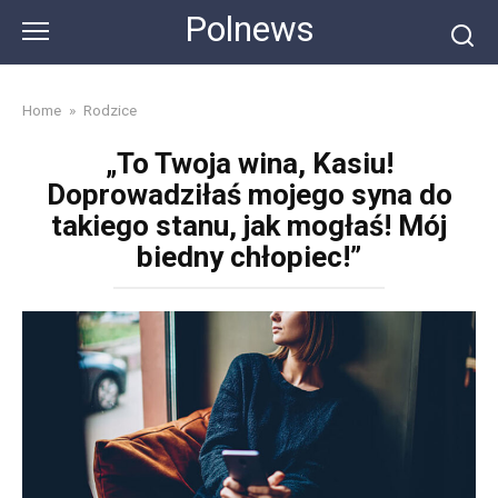
Skip
Polnews
to
content
Home
»
Rodzice
„To Twoja wina, Kasiu!
Doprowadziłaś mojego syna do
takiego stanu, jak mogłaś! Mój
biedny chłopiec!”