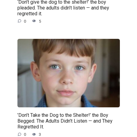
‘Don’t give the dog to the shelter!’ the boy
pleaded. The adults didn’t listen — and they
regretted it.
0
5
’Don’t Take the Dog to the Shelter!’ the Boy
Begged. The Adults Didn’t Listen — and They
Regretted It.
0
3