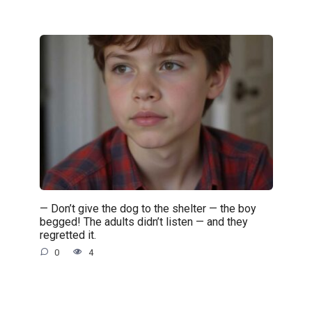
— Don’t give the dog to the shelter — the boy
begged! The adults didn’t listen — and they
regretted it.
0
4