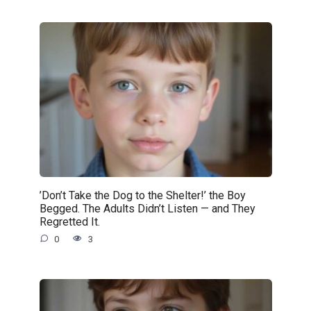
’Don’t Take the Dog to the Shelter!’ the Boy
Begged. The Adults Didn’t Listen — and They
Regretted It.
0
3