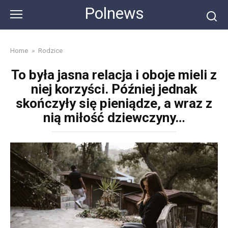
Skip
Polnews
to
content
Home
»
Rodzice
To była jasna relacja i oboje mieli z
niej korzyści. Później jednak
skończyły się pieniądze, a wraz z
nią miłość dziewczyny…