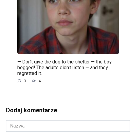
— Don’t give the dog to the shelter — the boy
begged! The adults didn’t listen — and they
regretted it.
0
4
Dodaj komentarze
Nazwa
*