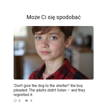
Może Ci się spodobać
‘Don’t give the dog to the shelter!’ the boy
pleaded. The adults didn’t listen — and they
regretted it.
0
5