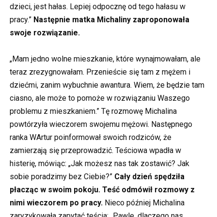
dzieci, jest hałas. Lepiej odpocznę od tego hałasu w
pracy.”
Następnie matka Michaliny zaproponowała
swoje rozwiązanie.
„Mam jedno wolne mieszkanie, które wynajmowałam, ale
teraz zrezygnowałam. Przenieście się tam z mężem i
dziećmi, zanim wybuchnie awantura. Wiem, że będzie tam
ciasno, ale może to pomoże w rozwiązaniu Waszego
problemu z mieszkaniem.” Tę rozmowę Michalina
powtórzyła wieczorem swojemu mężowi. Następnego
ranka WArtur poinformował swoich rodziców, że
zamierzają się przeprowadzić. Teściowa wpadła w
histerię, mówiąc: „Jak możesz nas tak zostawić? Jak
sobie poradzimy bez Ciebie?”
Cały dzień spędziła
płacząc w swoim pokoju. Teść odmówił rozmowy z
nimi wieczorem po pracy.
Nieco później Michalina
zaryzykowała zapytać teścia: „Pawle, dlaczego nas