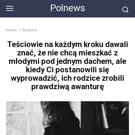
Skip
Polnews
to
content
Home
»
Rodzice
Teściowie na każdym kroku dawali
znać, że nie chcą mieszkać z
młodymi pod jednym dachem, ale
kiedy Ci postanowili się
wyprowadzić, ich rodzice zrobili
prawdziwą awanturę