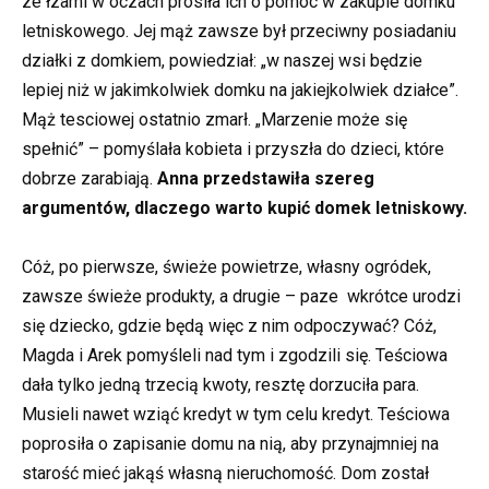
ze łzami w oczach prosiła ich o pomoc w zakupie domku
letniskowego. Jej mąż zawsze był przeciwny posiadaniu
działki z domkiem, powiedział: „w naszej wsi będzie
lepiej niż w jakimkolwiek domku na jakiejkolwiek działce”.
Mąż tesciowej ostatnio zmarł. „Marzenie może się
spełnić” – pomyślała kobieta i przyszła do dzieci, które
dobrze zarabiają.
Anna przedstawiła szereg
argumentów, dlaczego warto kupić domek letniskowy.
Cóż, po pierwsze, świeże powietrze, własny ogródek,
zawsze świeże produkty, a drugie – paze wkrótce urodzi
się dziecko, gdzie będą więc z nim odpoczywać? Cóż,
Magda i Arek pomyśleli nad tym i zgodzili się. Teściowa
dała tylko jedną trzecią kwoty, resztę dorzuciła para.
Musieli nawet wziąć kredyt w tym celu kredyt. Teściowa
poprosiła o zapisanie domu na nią, aby przynajmniej na
starość mieć jakąś własną nieruchomość. Dom został