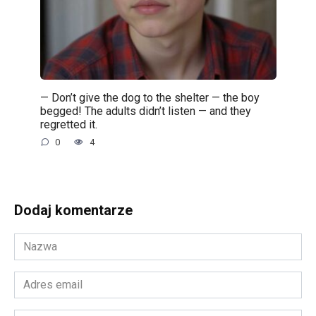
— Don’t give the dog to the shelter — the boy
begged! The adults didn’t listen — and they
regretted it.
0
4
Dodaj komentarze
Nazwa
*
Adres
email
*