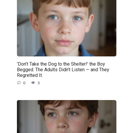
’Don’t Take the Dog to the Shelter!’ the Boy
Begged. The Adults Didn’t Listen — and They
Regretted It.
0
3