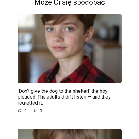
Może Ci się spodobać
‘Don’t give the dog to the shelter!’ the boy
pleaded. The adults didn’t listen — and they
regretted it.
0
5