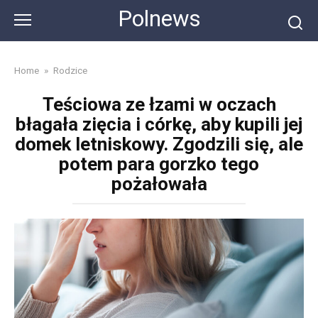
Skip
Polnews
to
content
Home
»
Rodzice
Teściowa ze łzami w oczach
błagała zięcia i córkę, aby kupili jej
domek letniskowy. Zgodzili się, ale
potem para gorzko tego
pożałowała