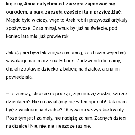
kupiony,
Anna natychmiast zaczęła zajmować się
ogrodem, a para zaczęła częściej tam przyjeżdżać.
Magda była w ciąży, więc to Arek robił i przywoził artykuły
spożywcze. Czas minął, wnuk był juź na świecie, pod
koniec lata miał już prawie rok.
Jakoś para była tak zmęczona pracą, że chciała wyjechać
w wakacje nad morze na tydzień. Zadzwonili do mamy,
chcieli zostawić dziecko z babcią na działce, a ona im
powiedziała:
– to znaczy, chcecie odpocząć, a ja muszę zostać sama z
dzieckiem? Nie umawialiśmy się w ten sposób! Jak mam
być z wnukiem na działce? Obrywa mi wszystkie kwiaty.
Poza tym jest za mały, nie nadążę za nim. Żadnych dzieci
na dizałce! Nie, nie, nie i jeszcze raz nie.