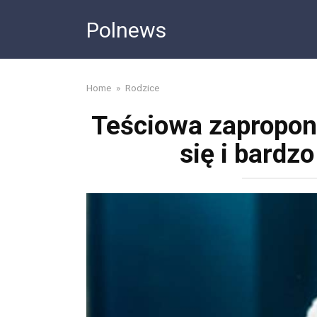
Skip
Polnews
to
content
Home
»
Rodzice
Teściowa zapropono
się i bardz