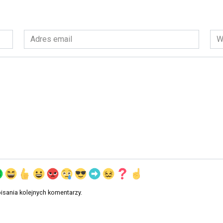
Adres
Wit
email
int
*
isania kolejnych komentarzy.