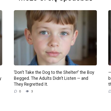
’Don’t Take the Dog to the Shelter!’ the Boy
—
y
Begged. The Adults Didn’t Listen — and
b
They Regretted It.
t
0
3