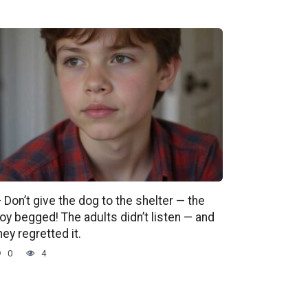
 Don’t give the dog to the shelter — the
oy begged! The adults didn’t listen — and
hey regretted it.
0
4