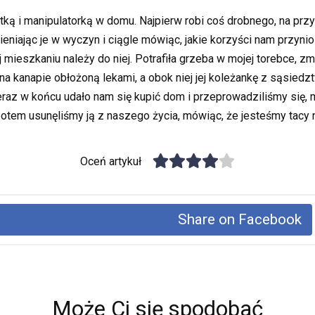
 i manipulatorką w domu. Najpierw robi coś drobnego, na przykła
eniając je w wyczyn i ciągle mówiąc, jakie korzyści nam przynio
 mieszkaniu należy do niej. Potrafiła grzeba w mojej torebce, z
a kanapie obłożoną lekami, a obok niej jej koleżankę z sąsied
raz w końcu udało nam się kupić dom i przeprowadziliśmy się,
potem usunęliśmy ją z naszego życia, mówiąc, że jesteśmy tacy 
Oceń artykuł
Share on Facebook
Może Ci się spodobać