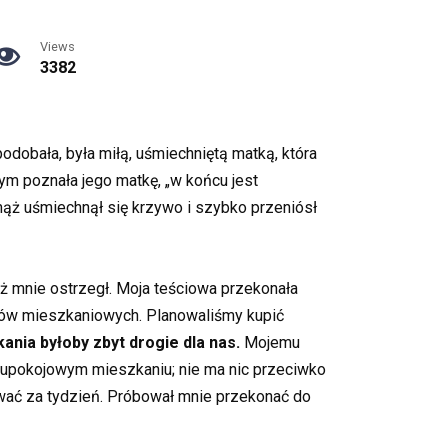
Views
3382
odobała, była miłą, uśmiechniętą matką, która
m poznała jego matkę, „w końcu jest
 mąż uśmiechnął się krzywo i szybko przeniósł
ż mnie ostrzegł. Moja teściowa przekonała
mów mieszkaniowych. Planowaliśmy kupić
nia byłoby zbyt drogie dla nas.
Mojemu
wupokojowym mieszkaniu; nie ma nic przeciwko
wać za tydzień. Próbował mnie przekonać do