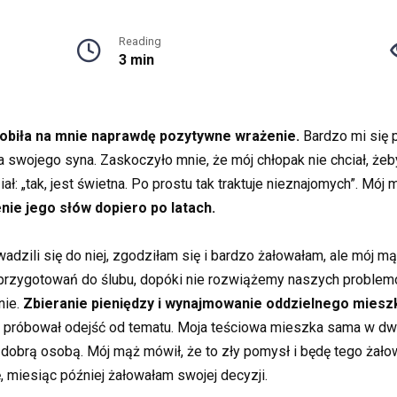
Reading
3 min
robiła na mnie naprawdę pozytywne wrażenie.
Bardzo mi się p
wojego syna. Zaskoczyło mnie, że mój chłopak nie chciał, żeby
: „tak, jest świetna. Po prostu tak traktuje nieznajomych”. Mój
ie jego słów dopiero po latach.
zili się do niej, zgodziłam się i bardzo żałowałam, ale mój mą
 przygotowań do ślubu, dopóki nie rozwiążemy naszych proble
nie.
Zbieranie pieniędzy i wynajmowanie oddzielnego mieszka
i próbował odejść od tematu. Moja teściowa mieszka sama w d
dobrą osobą. Mój mąż mówił, że to zły pomysł i będę tego żało
ę, miesiąc później żałowałam swojej decyzji.