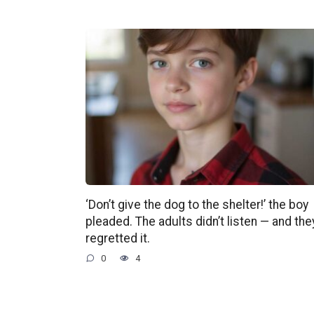
‘Don’t give the dog to the shelter!’ the boy
pleaded. The adults didn’t listen — and the
regretted it.
0
4