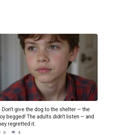
 Don’t give the dog to the shelter — the
oy begged! The adults didn’t listen — and
hey regretted it.
0
4