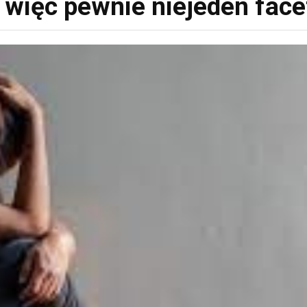
 więc pewnie niejeden face