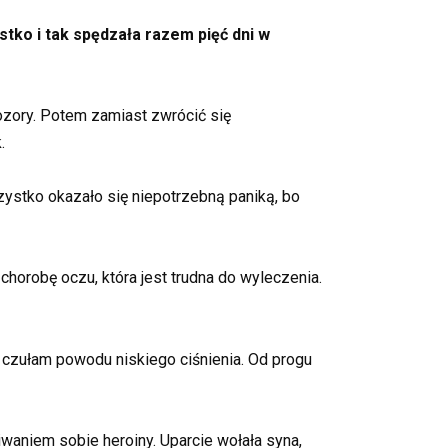
tko i tak spędzała razem pięć dni w
pozory. Potem zamiast zwrócić się
.
zystko okazało się niepotrzebną paniką, bo
chorobę oczu, która jest trudna do wyleczenia.
ę czułam powodu niskiego ciśnienia. Od progu
iwaniem sobie heroiny. Uparcie wołała syna,