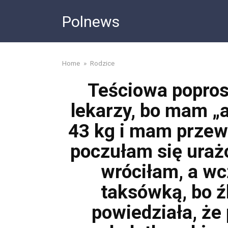
Skip
Polnews
to
content
Home
»
Rodzice
Teściowa popros
lekarzy, bo mam „a
43 kg i mam przewl
poczułam się urażo
wróciłam, a wc
taksówką, bo ź
powiedziała, że 