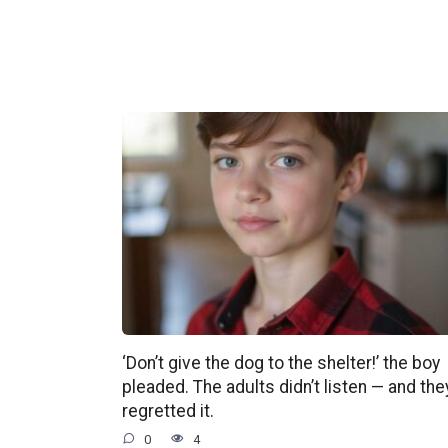
‘Don’t give the dog to the shelter!’ the boy
pleaded. The adults didn’t listen — and the
regretted it.
0
4