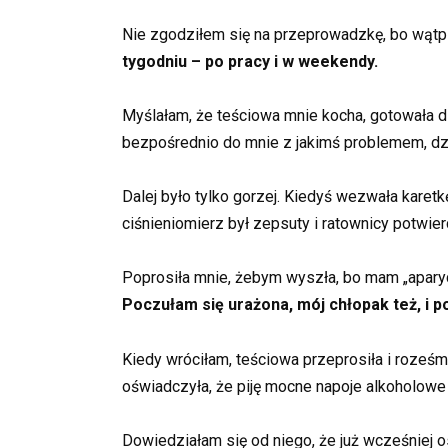
Nie zgodziłem się na przeprowadzkę, bo wątpi
tygodniu – po pracy i w weekendy.
Myślałam, że teściowa mnie kocha, gotowała dl
bezpośrednio do mnie z jakimś problemem, dz
Dalej było tylko gorzej. Kiedyś wezwała kare
ciśnieniomierz był zepsuty i ratownicy potwierdzi
Poprosiła mnie, żebym wyszła, bo mam „aparycj
Poczułam się urażona, mój chłopak też, i p
Kiedy wróciłam, teściowa przeprosiła i roześm
oświadczyła, że ​​​​piję mocne napoje alkoholo
Dowiedziałam się od niego, że już wcześniej o