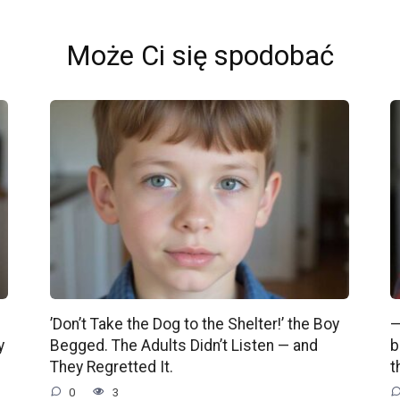
Może Ci się spodobać
’Don’t Take the Dog to the Shelter!’ the Boy
—
y
Begged. The Adults Didn’t Listen — and
b
They Regretted It.
t
0
3