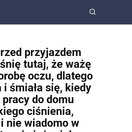
przed przyjazdem
śnię tutaj, że ważę
orobę oczu, dlatego
i śmiała się, kiedy
z pracy do domu
iego ciśnienia,
i i nie wiadomo w