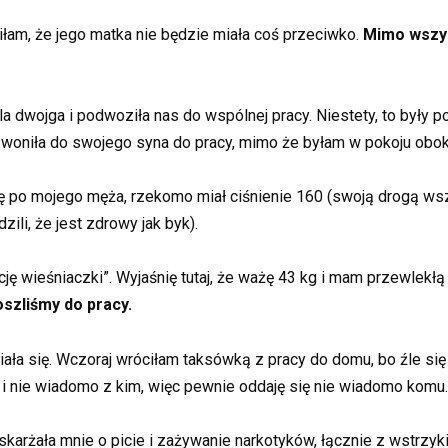
łam, że jego matka nie będzie miała coś przeciwko.
Mimo wszys
a dwojga i podwoziła nas do wspólnej pracy. Niestety, to były 
woniła do swojego syna do pracy, mimo że byłam w pokoju obok
tkę po mojego męża, rzekomo miał ciśnienie 160 (swoją drogą ws
li, że ​​jest zdrowy jak byk).
ę wieśniaczki”. Wyjaśnię tutaj, że ważę 43 kg i mam przewlekłą 
oszliśmy do pracy.
iała się. Wczoraj wróciłam taksówką z pracy do domu, bo źle si
we i nie wiadomo z kim, więc pewnie oddaję się nie wiadomo komu.
skarżała mnie o picie i zażywanie narkotyków, łącznie z wstrzyk