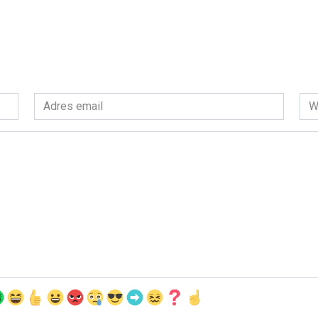
Adres
Wit
email
int
*