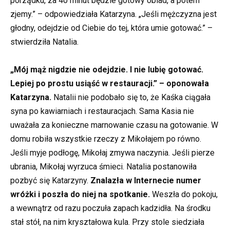
porządku, za 40 minut będzie gotowy obiad, a potem
zjemy.” – odpowiedziała Katarzyna. „Jeśli mężczyzna jest
głodny, odejdzie od Ciebie do tej, która umie gotować.” –
stwierdziła Natalia.
„Mój mąż nigdzie nie odejdzie. I nie lubię gotować.
Lepiej po prostu usiąść w restauracji.” – oponowała
Katarzyna.
Natalii nie podobało się to, że Kaśka ciągała
syna po kawiarniach i restauracjach. Sama Kasia nie
uważała za konieczne marnowanie czasu na gotowanie. W
domu robiła wszystkie rzeczy z Mikołajem po równo.
Jeśli myje podłogę, Mikołaj zmywa naczynia. Jeśli pierze
ubrania, Mikołaj wyrzuca śmieci. Natalia postanowiła
pozbyć się Katarzyny.
Znalazła w Internecie numer
wróżki i poszła do niej na spotkanie.
Weszła do pokoju,
a wewnątrz od razu poczuła zapach kadzidła. Na środku
stał stół, na nim kryształowa kula. Przy stole siedziała