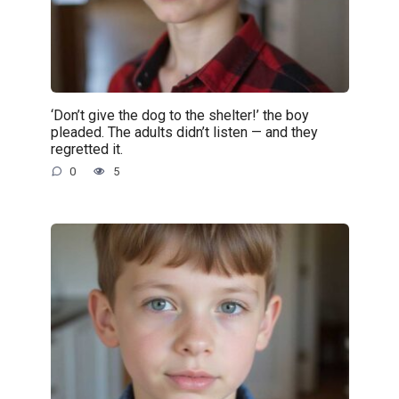
‘Don’t give the dog to the shelter!’ the boy
pleaded. The adults didn’t listen — and they
regretted it.
0
5