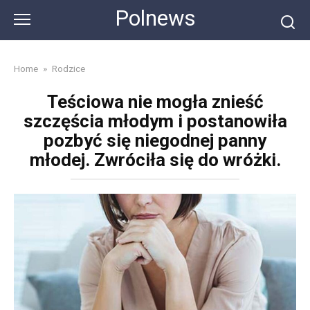
Skip
Polnews
to
content
Home
»
Rodzice
Teściowa nie mogła znieść
szczęścia młodym i postanowiła
pozbyć się niegodnej panny
młodej. Zwróciła się do wróżki.