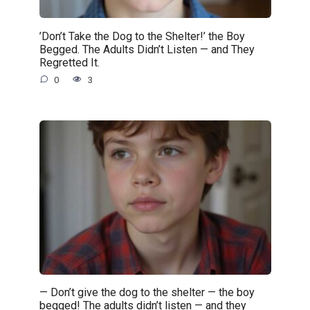
’Don’t Take the Dog to the Shelter!’ the Boy
Begged. The Adults Didn’t Listen — and They
Regretted It.
0
3
— Don’t give the dog to the shelter — the boy
begged! The adults didn’t listen — and they